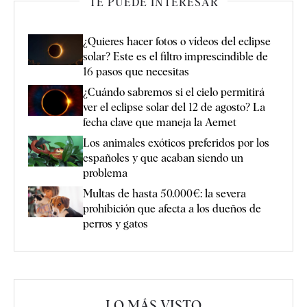
TE PUEDE INTERESAR
¿Quieres hacer fotos o vídeos del eclipse
solar? Este es el filtro imprescindible de
16 pasos que necesitas
¿Cuándo sabremos si el cielo permitirá
ver el eclipse solar del 12 de agosto? La
fecha clave que maneja la Aemet
Los animales exóticos preferidos por los
españoles y que acaban siendo un
problema
Multas de hasta 50.000€: la severa
prohibición que afecta a los dueños de
perros y gatos
LO MÁS VISTO