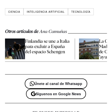
CIENCIA
INTELIGENCIA ARTIFICIAL
TECNOLOGÍA
Otros artículos de
Ana Camuñas
Finlandia se une a Italia
La Co
para excluir a España
Madrid
del espacio Schengen
de Cha
"ayudar
Únete al canal de Whatsapp
Síguenos en Google News