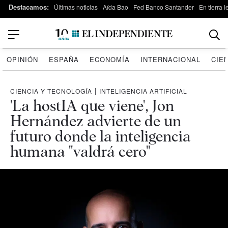
Destacamos:
Últimas noticias
Aída Bao
Fed Banco Santander
En tierra 
OPINIÓN
ESPAÑA
ECONOMÍA
INTERNACIONAL
CIE
CIENCIA Y TECNOLOGÍA
|
INTELIGENCIA ARTIFICIAL
'La hostIA que viene', Jon
Hernández advierte de un
futuro donde la inteligencia
humana "valdrá cero"