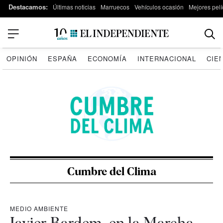
Destacamos:
Últimas noticias
Marruecos
Vehículos ocasión
Mejores pelí
OPINIÓN
ESPAÑA
ECONOMÍA
INTERNACIONAL
CIE
Cumbre del Clima
MEDIO AMBIENTE
Javier Bardem, en la Marcha