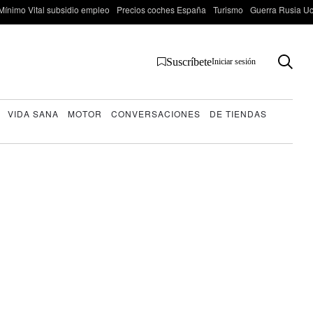
Mínimo Vital subsidio empleo
Precios coches España
Turismo
Guerra Rusia Ucr
Suscríbete
Iniciar sesión
VIDA SANA
MOTOR
CONVERSACIONES
DE TIENDAS