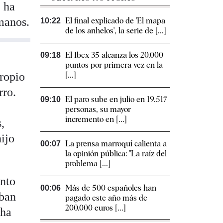
e ha
rmanos.
El final explicado de 'El mapa
10:22
de los anhelos', la serie de [...]
El Ibex 35 alcanza los 20.000
09:18
puntos por primera vez en la
propio
[...]
rro.
El paro sube en julio en 19.517
09:10
personas, su mayor
incremento en [...]
,
hijo
La prensa marroquí calienta a
00:07
la opinión pública: "La raíz del
problema [...]
ento
Más de 500 españoles han
00:06
aban
pagado este año más de
200.000 euros [...]
cha