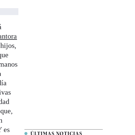
á
antora
hijos,
que
rmanos
a
día
ivas
idad
 que,
n
Y es
ÚLTIMAS NOTICIAS