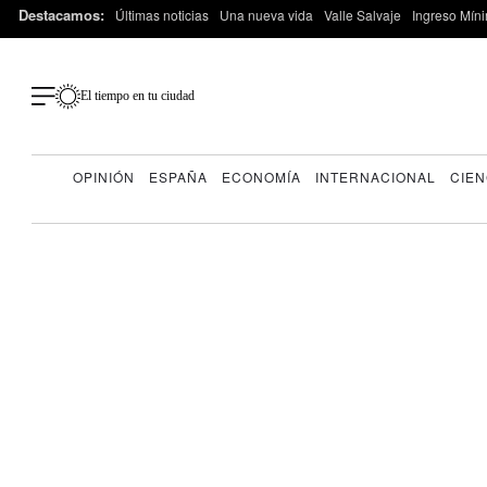
Destacamos:
Últimas noticias
Una nueva vida
Valle Salvaje
Ingreso Míni
El tiempo en tu ciudad
OPINIÓN
ESPAÑA
ECONOMÍA
INTERNACIONAL
CIEN