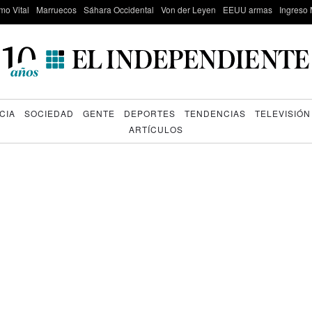
mo Vital
Marruecos
Sáhara Occidental
Von der Leyen
EEUU armas
Ingreso 
CIA
SOCIEDAD
GENTE
DEPORTES
TENDENCIAS
TELEVISIÓN
ARTÍCULOS