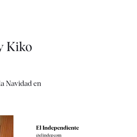
y Kiko
 la Navidad en
El Independiente
@elindepcom