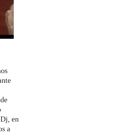
nos
ante
 de
o
 Dj, en
os a