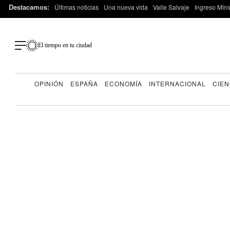
Destacamos:
Últimas noticias
Una nueva vida
Valle Salvaje
Ingreso Míni
El tiempo en tu ciudad
OPINIÓN
ESPAÑA
ECONOMÍA
INTERNACIONAL
CIEN