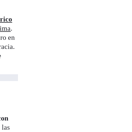
órico
tima
.
ero en
racia.
e
con
 las