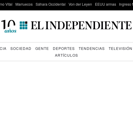
mo Vital
Marruecos
Sáhara Occidental
Von der Leyen
EEUU armas
Ingreso 
CIA
SOCIEDAD
GENTE
DEPORTES
TENDENCIAS
TELEVISIÓN
ARTÍCULOS