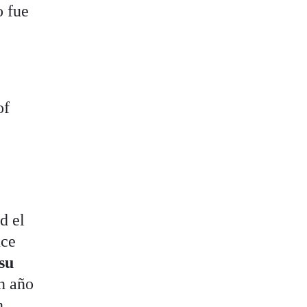
o fue
of
d el
nce
su
n año
n