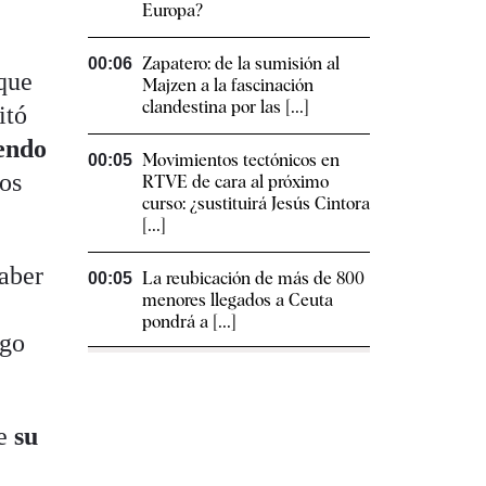
Europa?
Zapatero: de la sumisión al
00:06
 que
Majzen a la fascinación
clandestina por las [...]
itó
iendo
Movimientos tectónicos en
00:05
los
RTVE de cara al próximo
curso: ¿sustituirá Jesús Cintora
[...]
haber
La reubicación de más de 800
00:05
menores llegados a Ceuta
pondrá a [...]
ngo
ue
su