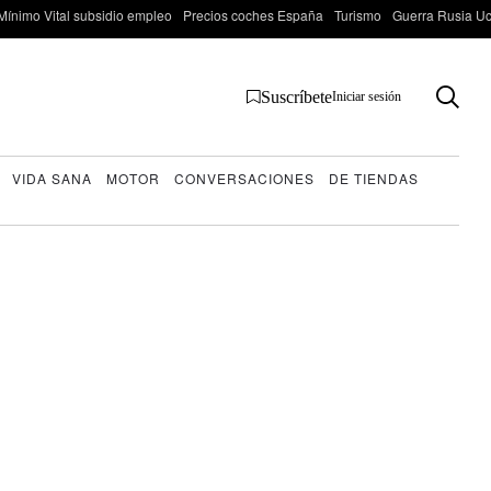
Mínimo Vital subsidio empleo
Precios coches España
Turismo
Guerra Rusia Ucr
Suscríbete
Iniciar sesión
VIDA SANA
MOTOR
CONVERSACIONES
DE TIENDAS