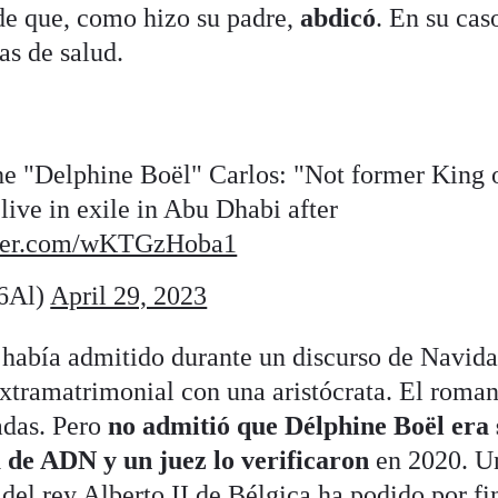
 de que, como hizo su padre,
abdicó
. En su cas
s de salud.
 "Delphine Boël" Carlos: "Not former King 
live in exile in Abu Dhabi after
tter.com/wKTGzHoba1
36Al)
April 29, 2023
 había admitido durante un discurso de Navida
extramatrimonial con una aristócrata. El roma
adas. Pero
no admitió que Délphine Boël era 
 de ADN y un juez lo verificaron
en 2020. U
 del rey Alberto II de Bélgica ha podido por fi