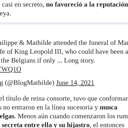
 casi en secreto,
no favoreció a la reputació
eya.
ilippe & Mathilde attended the funeral of Ma
ife of King Leopold III, who could have been 
he Belgians if only ... Long story.
SfTWQ1O
og (@BlogMathilde)
June 14, 2021
l título de reina consorte, tuvo que conforma
s no entraron en la línea sucesoria y
nunca
belgas
. Menos aún cuando comenzaron los rum
 secreta entre ella y su hijastro
, el entonces