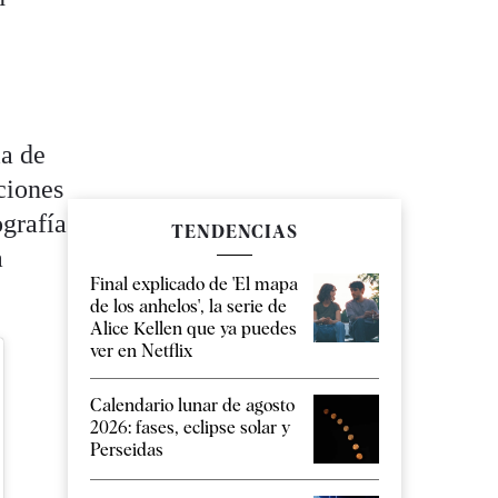
ia de
ciones
ografía
TENDENCIAS
a
Final explicado de 'El mapa
de los anhelos', la serie de
Alice Kellen que ya puedes
ver en Netflix
Calendario lunar de agosto
2026: fases, eclipse solar y
Perseidas