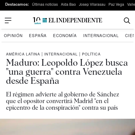
Destacamos:
Últimas noticias
Aída Bao
Josep Vilarasau
Paz Vega
Vall
OPINIÓN
ESPAÑA
ECONOMÍA
INTERNACIONAL
CIE
AMÉRICA LATINA
|
INTERNACIONAL
|
POLÍTICA
Maduro: Leopoldo López busca
"una guerra" contra Venezuela
desde España
El régimen advierte al gobierno de Sánchez
que el opositor convertirá Madrid "en el
epicentro de la conspiración" contra su país