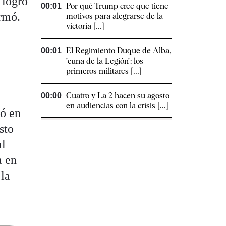
 logró
Por qué Trump cree que tiene
00:01
irmó.
motivos para alegrarse de la
victoria [...]
El Regimiento Duque de Alba,
00:01
"cuna de la Legión": los
primeros militares [...]
Cuatro y La 2 hacen su agosto
00:00
en audiencias con la crisis [...]
ió en
sto
al
a en
 la