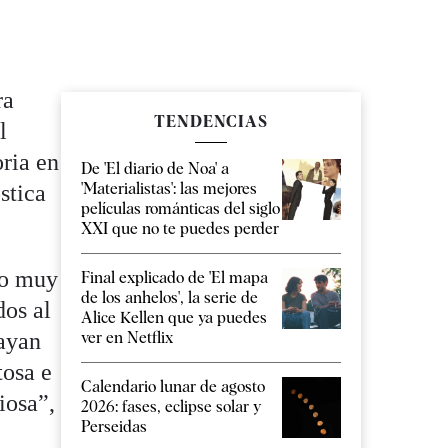
ra
TENDENCIAS
l
oria en
De 'El diario de Noa' a
'Materialistas': las mejores
stica
películas románticas del siglo
XXI que no te puedes perder
so muy
Final explicado de 'El mapa
de los anhelos', la serie de
dos al
Alice Kellen que ya puedes
ver en Netflix
ayan
tosa e
Calendario lunar de agosto
iosa”,
2026: fases, eclipse solar y
Perseidas