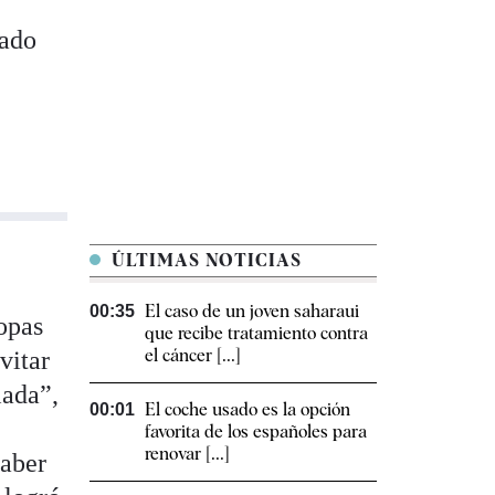
lado
ÚLTIMAS NOTICIAS
El caso de un joven saharaui
00:35
ropas
que recibe tratamiento contra
el cáncer [...]
vitar
iada”,
El coche usado es la opción
00:01
favorita de los españoles para
renovar [...]
haber