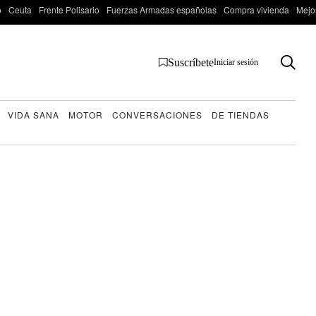
o
Ceuta
Frente Polisario
Fuerzas Armadas españolas
Compra vivienda
Mejo
Suscríbete
Iniciar sesión
VIDA SANA
MOTOR
CONVERSACIONES
DE TIENDAS