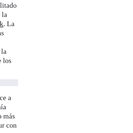
litado
, la
sk
. La
as
 la
 los
oce a
nía
no más
ur con