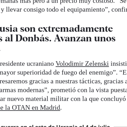
semanas más pero a un precio muy costoso. “Se
 y llevar consigo todo el equipamiento”, conf
Rusia son extremadamente
os al Donbás. Avanzan unos
a
 presidente ucraniano
Volodimir Zelenski
insist
 “mayor superioridad de fuego del enemigo”. “E
resaremos gracias a nuestras tácticas, gracias 
armas modernas”, prometió con la vista puest
ar nuevo material militar con la que concluyó
de la OTAN en Madrid
.