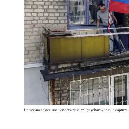
Un vecino coloca una bandera rusa en Lysychansk tras la captura 