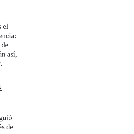
 el
encia:
s de
n así,
.
N
iguió
és de