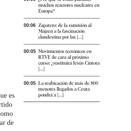
muchos reactores nucleares en
Europa?
Zapatero: de la sumisión al
00:06
Majzen a la fascinación
clandestina por las [...]
Movimientos tectónicos en
00:05
.
RTVE de cara al próximo
curso: ¿sustituirá Jesús Cintora
[...]
La reubicación de más de 800
00:05
menores llegados a Ceuta
que es
pondrá a [...]
rtido
 como
ar de