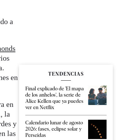
ndo a
monds
rios
a.
TENDENCIAS
nes en
Final explicado de 'El mapa
de los anhelos', la serie de
Alice Kellen que ya puedes
ra en
ver en Netflix
, la
rdes y
Calendario lunar de agosto
2026: fases, eclipse solar y
en las
Perseidas