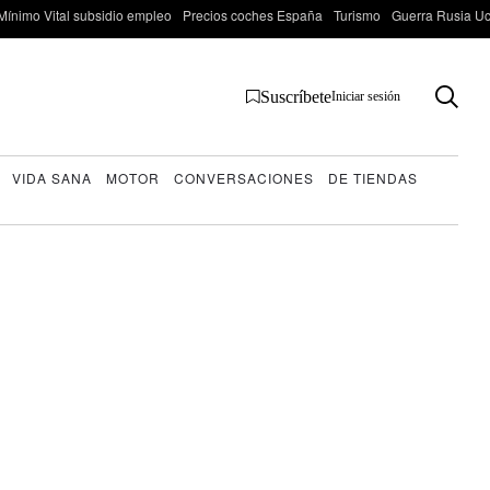
Mínimo Vital subsidio empleo
Precios coches España
Turismo
Guerra Rusia Ucr
Suscríbete
Iniciar sesión
VIDA SANA
MOTOR
CONVERSACIONES
DE TIENDAS