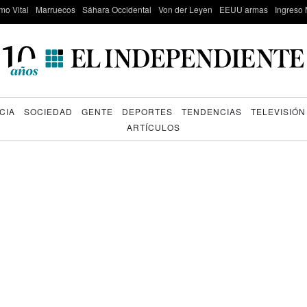
mo Vital
Marruecos
Sáhara Occidental
Von der Leyen
EEUU armas
Ingreso 
CIA
SOCIEDAD
GENTE
DEPORTES
TENDENCIAS
TELEVISIÓN
ARTÍCULOS