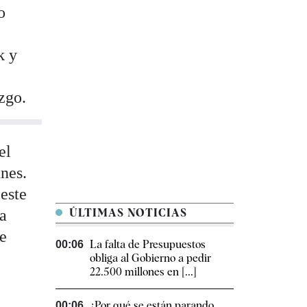
o
k y
zgo.
el
unes.
 este
ea
ÚLTIMAS NOTICIAS
de
La falta de Presupuestos
00:06
obliga al Gobierno a pedir
22.500 millones en [...]
¿Por qué se están parando
00:06