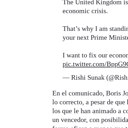
The United Kingdom is 
economic crisis.
That’s why I am standi
your next Prime Minist
I want to fix our econo
pic.twitter.com/BppG
— Rishi Sunak (@Rish
En el comunicado, Boris Jo
lo correcto, a pesar de qu
los que le han animado a c
un vencedor, con posibilid