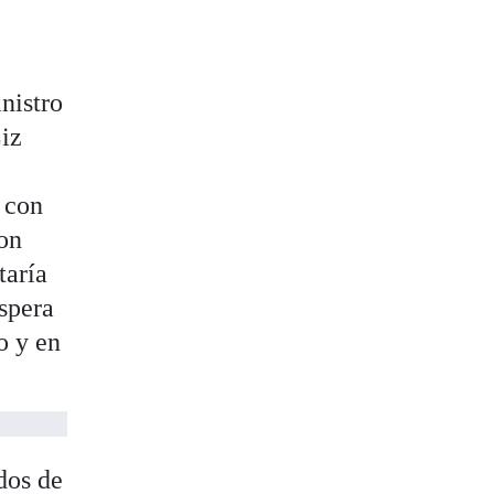
nistro
Liz
a con
son
taría
spera
o y en
dos de