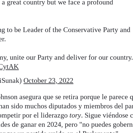
a great country but we face a profound
ng to be Leader of the Conservative Party and
er.
my, unite our Party and deliver for our country
9CytAK
iSunak)
October 23, 2022
hnson asegura que se retira porque le parece 
e han sido muchos diputados y miembros del pa
ompetir por el liderazgo
tory
. Sigue viéndose
ades de ganar en 2024, pero "no puedes gobern