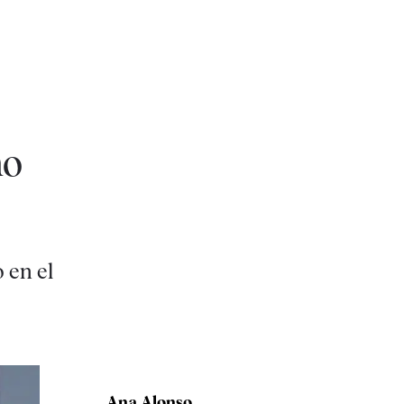
no
 en el
Ana Alonso