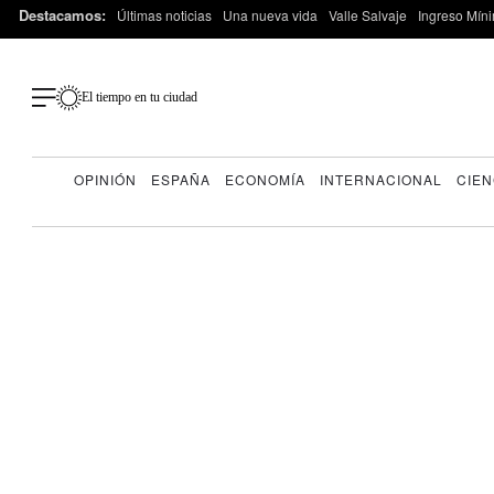
Destacamos:
Últimas noticias
Una nueva vida
Valle Salvaje
Ingreso Míni
El tiempo en tu ciudad
OPINIÓN
ESPAÑA
ECONOMÍA
INTERNACIONAL
CIEN