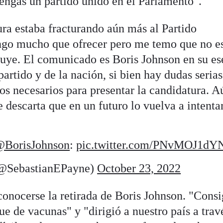
engas un partido unido en el Parlamento".
ra estaba fracturando aún más al Partido
ngo mucho que ofrecer pero me temo que no es
ye. El comunicado es Boris Johnson en su es
 partido y de la nación, si bien hay dudas seria
os necesarios para presentar la candidatura. Aú
e descarta que en un futuro lo vuelva a intentar
BorisJohnson
:
pic.twitter.com/PNvMOJ1dY
(@SebastianEPayne)
October 23, 2022
conocerse la retirada de Boris Johnson. "Cons
gue de vacunas" y "dirigió a nuestro país a trav