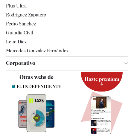
Internacional
Plus Ultra
Gente
Rodríguez Zapatero
Televisión
Pedro Sánchez
Tendencias
Guardia Civil
Leire Díez
Mercedes González Fernández
Corporativo
Contacto
Otras webs de
Hazte premium
Suscripción
Newsletter
Apps
Quiénes somos
Especificaciones