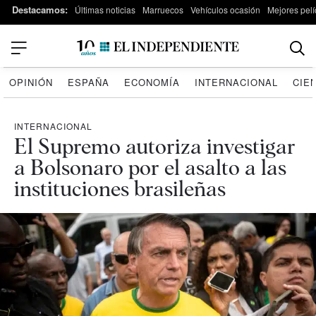
Destacamos:
Últimas noticias
Marruecos
Vehículos ocasión
Mejores pelí
OPINIÓN
ESPAÑA
ECONOMÍA
INTERNACIONAL
CIE
INTERNACIONAL
El Supremo autoriza investigar
a Bolsonaro por el asalto a las
instituciones brasileñas