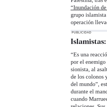
Palestina, tras 
“Inundación de
grupo islamista
operación llevad
PUBLICIDAD
Islamistas:
“Es una reacció
por el enemigo s
sionista, al as
de los colonos y
del mundo”, est
durante el mand
cuando Marrueco
relaciones. Sus