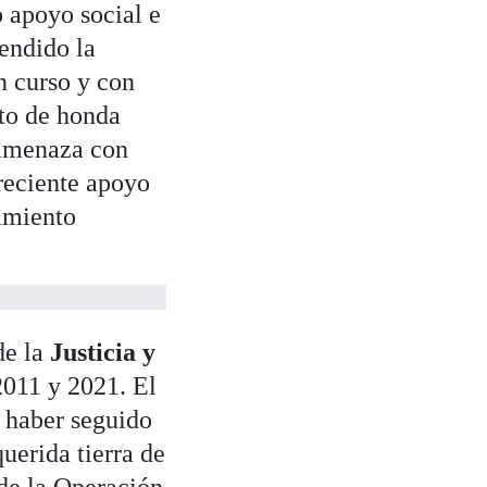
 apoyo social e
endido la
n curso y con
to de honda
 amenaza con
reciente apoyo
imiento
de la
Justicia y
2011 y 2021. El
e haber seguido
uerida tierra de