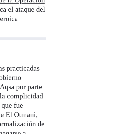
 de la Operación
ca el ataque del
heroica
as practicadas
gobierno
 Aqsa por parte
y la complicidad
 que fue
ne El Otmani,
ormalización de
negarse a