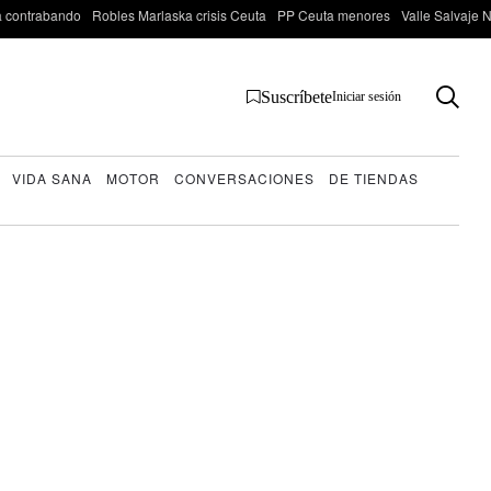
 contrabando
Robles Marlaska crisis Ceuta
PP Ceuta menores
Valle Salvaje N
Suscríbete
Iniciar sesión
VIDA SANA
MOTOR
CONVERSACIONES
DE TIENDAS