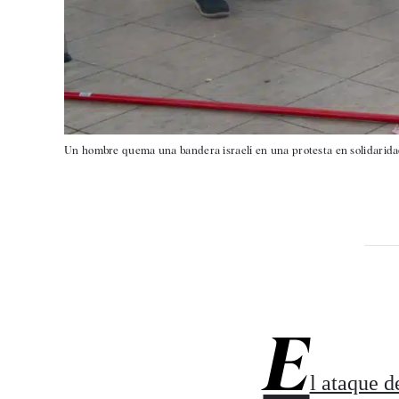
Un hombre quema una bandera israelí en una protesta en solidaridad
E
l ataque d