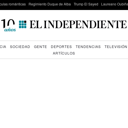
culas románticas
Regimiento Duque de Alba
Trump El Sayed
Laureano Oubiña
CIA
SOCIEDAD
GENTE
DEPORTES
TENDENCIAS
TELEVISIÓN
ARTÍCULOS