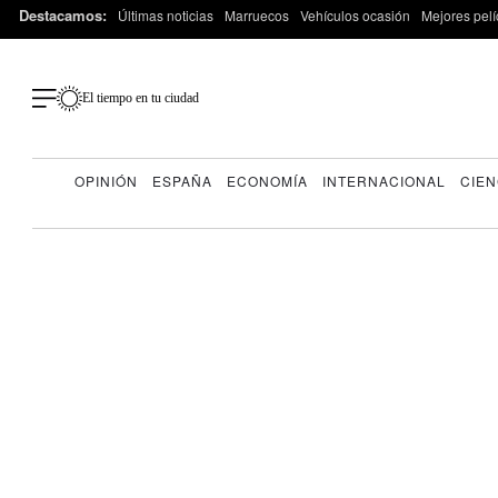
Destacamos:
Últimas noticias
Marruecos
Vehículos ocasión
Mejores pelí
El tiempo en tu ciudad
OPINIÓN
ESPAÑA
ECONOMÍA
INTERNACIONAL
CIEN