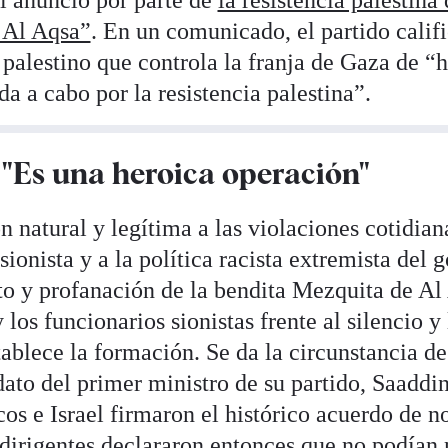
el anuncio por parte de
la resistencia palestina
 Al Aqsa”
. En un comunicado, el partido califi
 palestino que controla la franja de Gaza de “
a a cabo por la resistencia palestina”.
 "Es una heroica operación"
n natural y legítima a las violaciones cotidian
ionista y a la política racista extremista del 
alto y profanación de la bendita Mezquita de Al
 los funcionarios sionistas frente al silencio 
ablece la formación. Se da la circunstancia de
ato del primer ministro de su partido, Saaddi
s e Israel firmaron el histórico acuerdo de n
 dirigentes declararon entonces que no podían 