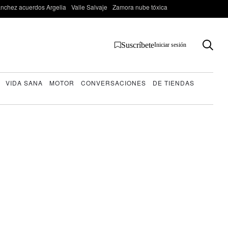
nchez acuerdos Argelia
Valle Salvaje
Zamora nube tóxica
Suscríbete
Iniciar sesión
VIDA SANA
MOTOR
CONVERSACIONES
DE TIENDAS