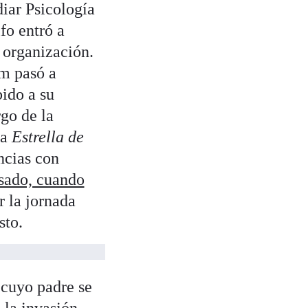
diar Psicología
fo entró a
 organización.
m pasó a
ido a su
go de la
la
Estrella de
ncias con
asado, cuando
r la jornada
sto.
 cuyo padre se