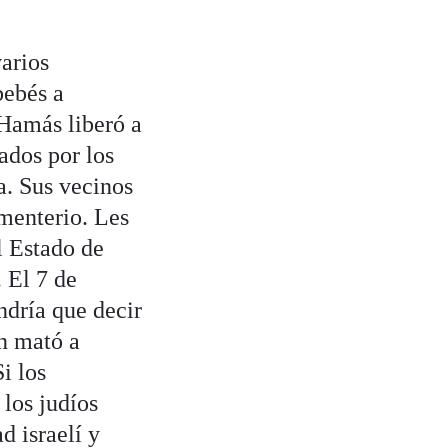
varios
bebés a
 Hamás liberó a
ados por los
a. Sus vecinos
ementerio. Les
l Estado de
. El 7 de
ndría que decir
én mató a
i los
los judíos
d israelí y