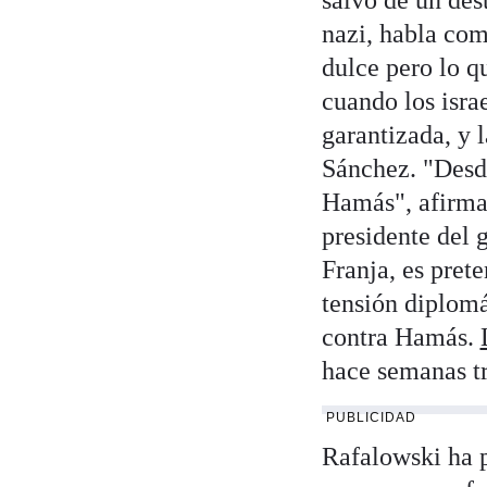
salvó de un dest
nazi, habla com
dulce pero lo q
cuando los isra
garantizada, y 
Sánchez. "Desd
Hamás", afirma.
presidente del 
Franja, es pret
tensión diplomá
contra Hamás.
hace semanas tr
PUBLICIDAD
Rafalowski ha 