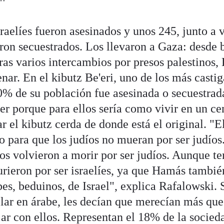
"
raelíes fueron asesinados y unos 245, junto a 
eron secuestrados. Los llevaron a Gaza: desde 
ras varios intercambios por presos palestinos,
nar. En el kibutz Be'eri, uno de los más castig
 10% de su población fue asesinada o secuestrad
er porque para ellos sería como vivir en un c
r el kibutz cerda de donde está el original. "E
do para que los judíos no mueran por ser judíos
íos volvieron a morir por ser judíos. Aunque te
urieron por ser israelíes, ya que Hamás tambi
es, beduinos, de Israel", explica Rafalowski. S
ar en árabe, les decían que merecían más que 
jar con ellos. Representan el 18% de la socieda