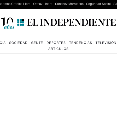
odemos Crónica Libre
Ormuz
Indra
Sánchez Marruecos
Seguridad Social
Sá
CIA
SOCIEDAD
GENTE
DEPORTES
TENDENCIAS
TELEVISIÓN
ARTÍCULOS