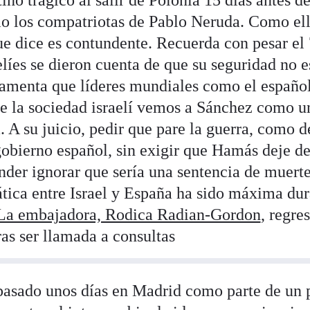
ino trágico al salir de Polonia 15 días antes de
o los compatriotas de Pablo Neruda. Como ello
ue dice es contundente. Recuerda con pesar el 
elíes se dieron cuenta de que su seguridad no e
lamenta que líderes mundiales como el españo
e la sociedad israelí vemos a Sánchez como u
 A su juicio, pedir que pare la guerra, como 
gobierno español, sin exigir que Hamás deje d
ender ignorar que sería una sentencia de muerte
tica entre Israel y España ha sido máxima dur
La embajadora, Rodica Radian-Gordon
, regre
as ser llamada a consultas
pasado unos días en Madrid como parte de un