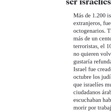
ser israelíes
Más de 1.200 is
extranjeros, fu
octogenarios. T
más de un cente
terroristas, el
no quieren volv
gustaría refunda
Israel fue crea
octubre los jud
que israelíes m
ciudadanos árab
escuchaban habl
morir por traba