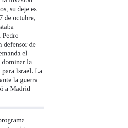
 la invasión
s, su deje es
7 de octubre,
staba
l Pedro
n defensor de
demanda el
e dominar la
 para Israel. La
ante la guerra
só a Madrid
 programa