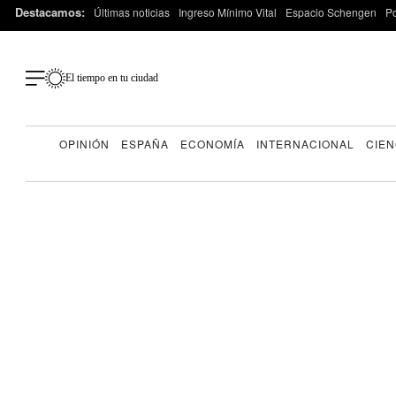
Destacamos:
Últimas noticias
Ingreso Mínimo Vital
Espacio Schengen
P
El tiempo en tu ciudad
OPINIÓN
ESPAÑA
ECONOMÍA
INTERNACIONAL
CIEN