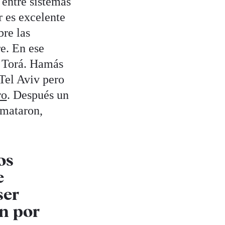
 entre sistemas
r es excelente
bre las
e. En ese
t Torá. Hamás
Tel Aviv pero
ro
. Después un
y mataron,
os
e
ser
on por