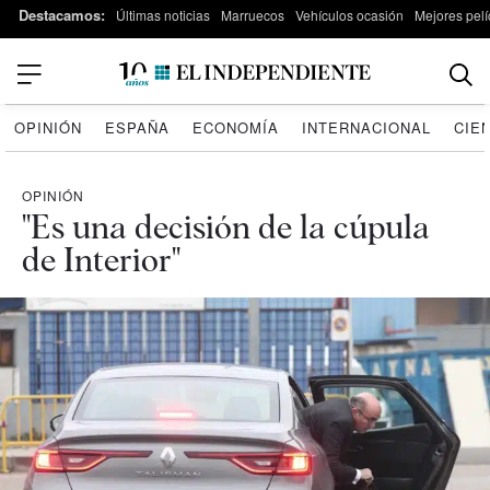
Destacamos:
Últimas noticias
Marruecos
Vehículos ocasión
Mejores pelí
OPINIÓN
ESPAÑA
ECONOMÍA
INTERNACIONAL
CIE
OPINIÓN
"Es una decisión de la cúpula
de Interior"