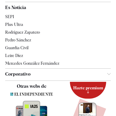
España
Es Noticia
Economía
SEPI
Internacional
Plus Ultra
Gente
Rodríguez Zapatero
Televisión
Pedro Sánchez
Tendencias
Guardia Civil
Leire Díez
Mercedes González Fernández
Corporativo
Contacto
Otras webs de
Hazte premium
Suscripción
Newsletter
Apps
Quiénes somos