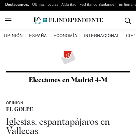
Destacamos:
Últimas noticias
Aída Bao
Fed Banco Santander
En tierra 
OPINIÓN
ESPAÑA
ECONOMÍA
INTERNACIONAL
CIE
Elecciones en Madrid 4-M
OPINIÓN
EL GOLPE
Iglesias, espantapájaros en
Vallecas