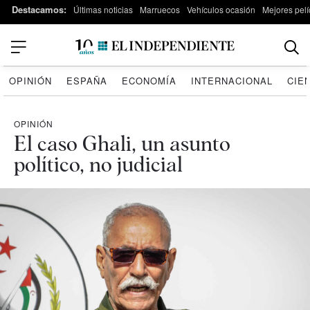
Destacamos:
Últimas noticias
Marruecos
Vehículos ocasión
Mejores pelí
OPINIÓN
ESPAÑA
ECONOMÍA
INTERNACIONAL
CIE
OPINIÓN
El caso Ghali, un asunto
político, no judicial