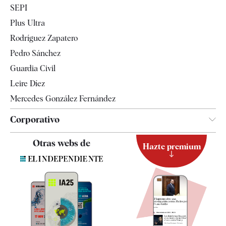
SEPI
Internacional
Plus Ultra
Gente
Rodríguez Zapatero
Televisión
Pedro Sánchez
Tendencias
Guardia Civil
Leire Díez
Mercedes González Fernández
Corporativo
Contacto
Otras webs de
Hazte premium
Suscripción
Newsletter
Apps
Quiénes somos
Especificaciones