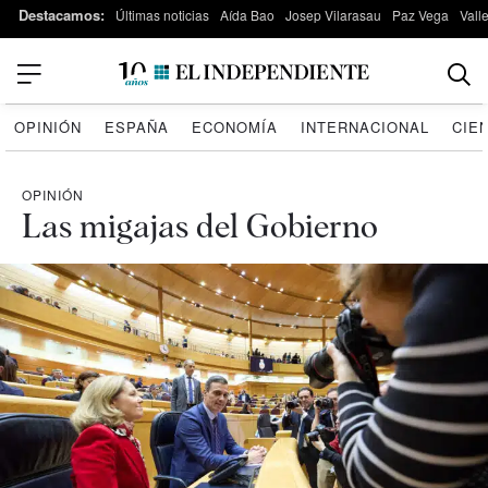
Destacamos:
Últimas noticias
Aída Bao
Josep Vilarasau
Paz Vega
Vall
OPINIÓN
ESPAÑA
ECONOMÍA
INTERNACIONAL
CIE
OPINIÓN
Las migajas del Gobierno