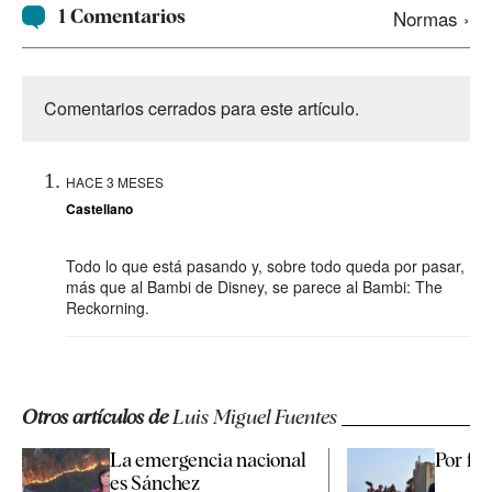
1 Comentarios
Normas ›
Comentarios cerrados para este artículo.
HACE 3 MESES
Castellano
Todo lo que está pasando y, sobre todo queda por pasar,
más que al Bambi de Disney, se parece al Bambi: The
Reckorning.
Otros artículos de
Luis Miguel Fuentes
La emergencia nacional
Por fav
es Sánchez