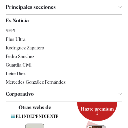
Principales secciones
España
Es Noticia
Economía
SEPI
Internacional
Plus Ultra
Gente
Rodríguez Zapatero
Televisión
Pedro Sánchez
Tendencias
Guardia Civil
Leire Díez
Mercedes González Fernández
Corporativo
Contacto
Otras webs de
Hazte premium
Suscripción
Newsletter