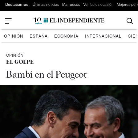
Destacamos:
Últimas noticias
Marruecos
Vehículos ocasión
Mejores pelí
OPINIÓN
ESPAÑA
ECONOMÍA
INTERNACIONAL
CIE
OPINIÓN
EL GOLPE
Bambi en el Peugeot