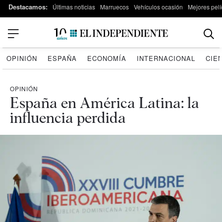
Destacamos:
Últimas noticias
Marruecos
Vehículos ocasión
Mejores pelí
OPINIÓN
ESPAÑA
ECONOMÍA
INTERNACIONAL
CIE
OPINIÓN
España en América Latina: la
influencia perdida