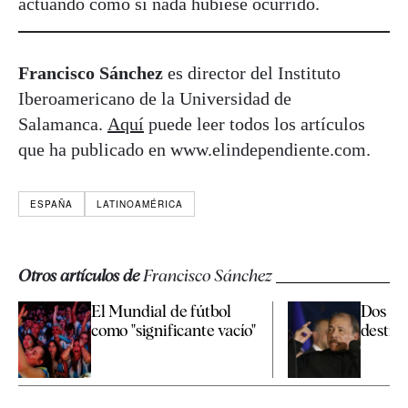
actuando como si nada hubiese ocurrido.
Francisco Sánchez
es director del Instituto
Iberoamericano de la Universidad de
Salamanca.
Aquí
puede leer todos los artículos
que ha publicado en www.elindependiente.com.
ESPAÑA
LATINOAMÉRICA
Otros artículos de
Francisco Sánchez
El Mundial de fútbol
Dos Da
como "significante vacío"
destin