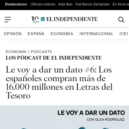
Destacamos:
Últimas noticias
Aída Bao
Fed Banco Santander
En tierra 
OPINIÓN
ESPAÑA
ECONOMÍA
INTERNACIONAL
CIE
ECONOMÍA
|
PODCASTS
LOS PÓDCAST DE EL INDEPENDIENTE
Le voy a dar un dato #6: Los
españoles compran más de
16.000 millones en Letras del
Tesoro