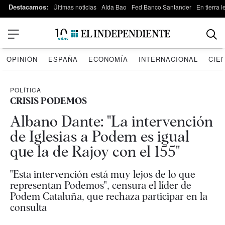
Destacamos:
Últimas noticias
Aída Bao
Fed Banco Santander
En tierra 
OPINIÓN
ESPAÑA
ECONOMÍA
INTERNACIONAL
CIE
POLÍTICA
CRISIS PODEMOS
Albano Dante: "La intervención
de Iglesias a Podem es igual
que la de Rajoy con el 155"
"Esta intervención está muy lejos de lo que
representan Podemos", censura el líder de
Podem Cataluña, que rechaza participar en la
consulta