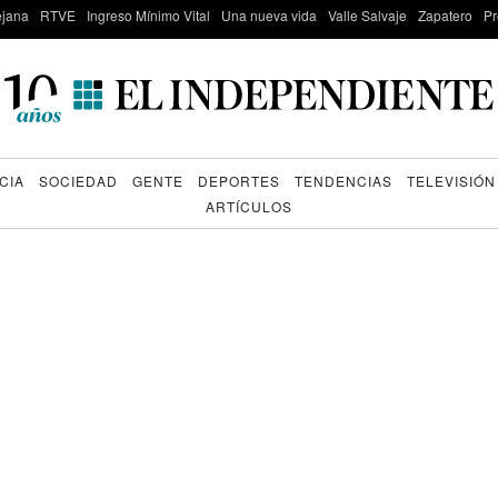
lejana
RTVE
Ingreso Mínimo Vital
Una nueva vida
Valle Salvaje
Zapatero
Pr
CIA
SOCIEDAD
GENTE
DEPORTES
TENDENCIAS
TELEVISIÓN
ARTÍCULOS