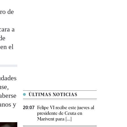
ro de
cara a
 de
 en el
udades
nse,
aberse
ÚLTIMAS NOTICIAS
anos y
Felipe VI recibe este jueves al
20:07
presidente de Ceuta en
Marivent para [...]