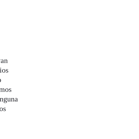
yan
ios
o
amos
inguna
os