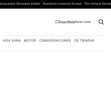
esupuestos Generales Estado
Reactores nucleares Europa
Tom Holland Zenda
Suscríbete
Iniciar sesión
VIDA SANA
MOTOR
CONVERSACIONES
DE TIENDAS