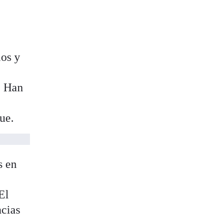
los y
. Han
ue.
s en
El
ncias