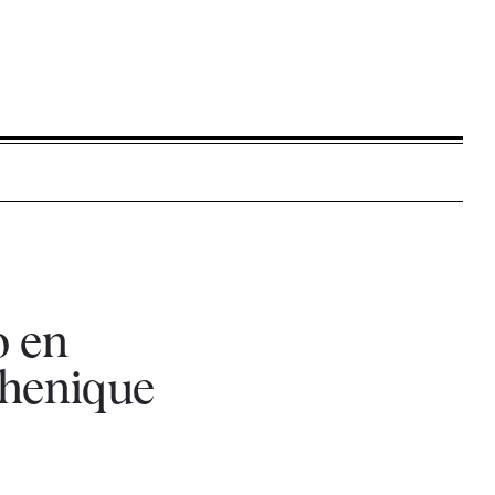
o en
chenique