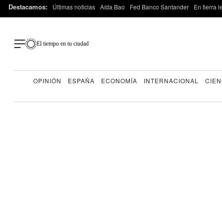
Destacamos:
Últimas noticias
Aída Bao
Fed Banco Santander
En tierra 
El tiempo en tu ciudad
OPINIÓN
ESPAÑA
ECONOMÍA
INTERNACIONAL
CIEN