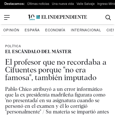
Destacamos:
Últimas noticias
Una nueva vida
Valle Salvaje
Ingreso Míni
OPINIÓN
ESPAÑA
ECONOMÍA
INTERNACIONAL
CIE
POLÍTICA
EL ESCÁNDALO DEL MÁSTER
El profesor que no recordaba a
Cifuentes porque "no era
famosa", también imputado
Pablo Chico atribuyó a un error informático
que la ex presidenta madrileña figurara como
'no presentada' en su asignatura cuando se
personó en el examen y él lo corrigió
"personalmente" / Su materia se impartió antes