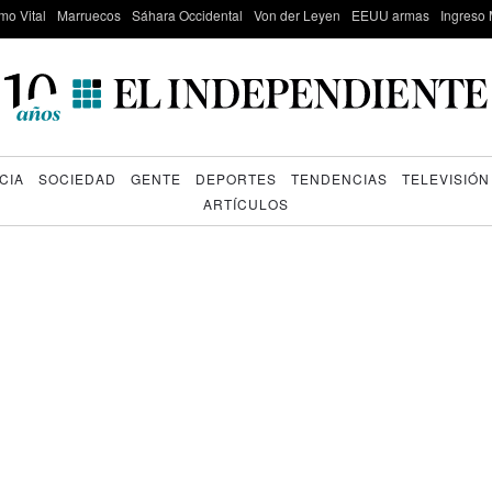
mo Vital
Marruecos
Sáhara Occidental
Von der Leyen
EEUU armas
Ingreso 
CIA
SOCIEDAD
GENTE
DEPORTES
TENDENCIAS
TELEVISIÓN
ARTÍCULOS