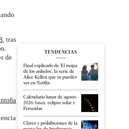
uando
8
, tras
ón.
TENDENCIAS
es de
Final explicado de 'El mapa
de los anhelos', la serie de
Alice Kellen que ya puedes
ver en Netflix
Calendario lunar de agosto
antoña
2026: fases, eclipse solar y
Perseidas
iencia
Claves y prohibiciones de la
nueva ley de Inteligencia