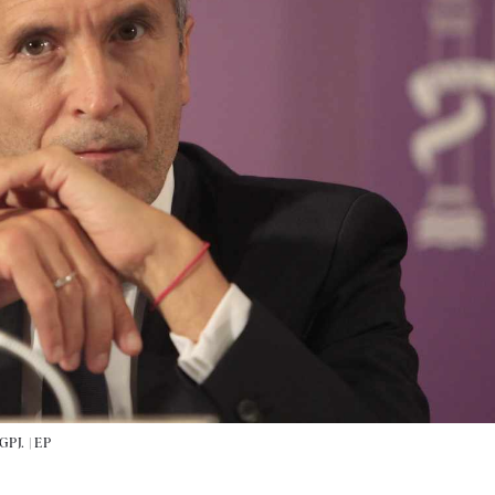
GPJ. |
EP