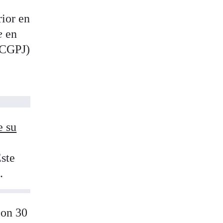
rior en
e
en
 (CGPJ)
e su
Este
.
con 30