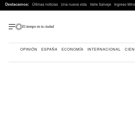
Destacamos:
Últimas noticias
Una nueva vida
Valle Salvaje
Ingreso Míni
El tiempo en tu ciudad
OPINIÓN
ESPAÑA
ECONOMÍA
INTERNACIONAL
CIEN