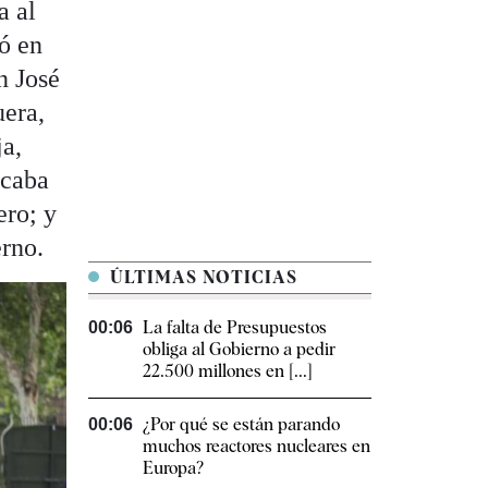
a al
ió en
n José
uera,
a,
lcaba
ero; y
erno.
ÚLTIMAS NOTICIAS
La falta de Presupuestos
00:06
obliga al Gobierno a pedir
22.500 millones en [...]
¿Por qué se están parando
00:06
muchos reactores nucleares en
Europa?