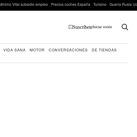
Mínimo Vital subsidio empleo
Precios coches España
Turismo
Guerra Rusia Ucr
Suscríbete
Iniciar sesión
VIDA SANA
MOTOR
CONVERSACIONES
DE TIENDAS