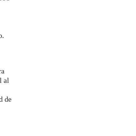
o.
ra
l al
ed de