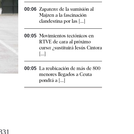
Zapatero: de la sumisión al
00:06
Majzen a la fascinación
clandestina por las [...]
Movimientos tectónicos en
00:05
RTVE de cara al próximo
curso: ¿sustituirá Jesús Cintora
[...]
La reubicación de más de 800
00:05
menores llegados a Ceuta
pondrá a [...]
.331