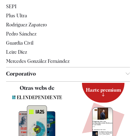
Economía
SEPI
Internacional
Plus Ultra
Gente
Rodríguez Zapatero
Televisión
Pedro Sánchez
Tendencias
Guardia Civil
Leire Díez
Mercedes González Fernández
Corporativo
Contacto
Otras webs de
Hazte premium
Suscripción
Newsletter
Apps
Quiénes somos
Especificaciones