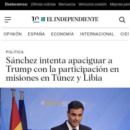
Destacamos:
Últimas noticias
Marruecos
Vehículos ocasión
Mejores pelí
OPINIÓN
ESPAÑA
ECONOMÍA
INTERNACIONAL
CIE
POLÍTICA
Sánchez intenta apaciguar a
Trump con la participación en
misiones en Túnez y Libia