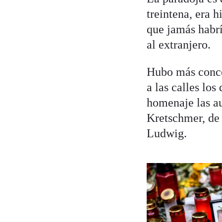
treintena, era 
que jamás habr
al extranjero.
Hubo más concen
a las calles los
homenaje las au
Kretschmer, de 
Ludwig.