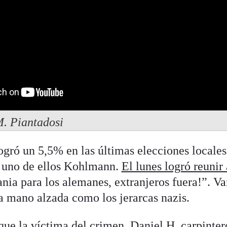
M. Piantadosi
gró un 5,5% en las últimas elecciones locales
, uno de ellos Kohlmann.
El lunes logró reunir 
nia para los alemanes, extranjeros fuera!”. Var
a mano alzada como los jerarcas nazis.
que la víctima del crimen, Daniel H, carpinter