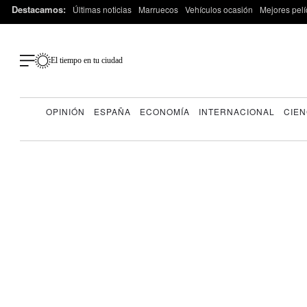
Destacamos:
Últimas noticias
Marruecos
Vehículos ocasión
Mejores pelí
El tiempo en tu ciudad
OPINIÓN
ESPAÑA
ECONOMÍA
INTERNACIONAL
CIEN