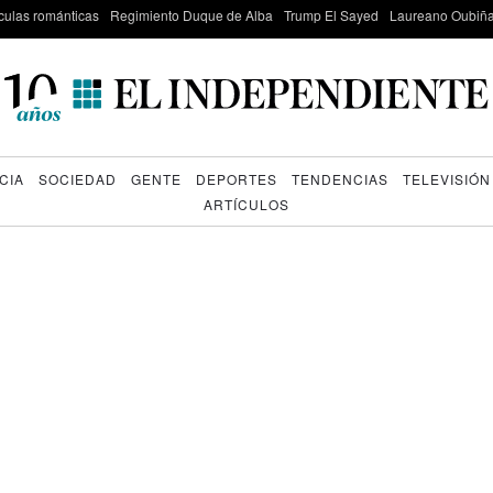
culas románticas
Regimiento Duque de Alba
Trump El Sayed
Laureano Oubiña
CIA
SOCIEDAD
GENTE
DEPORTES
TENDENCIAS
TELEVISIÓN
ARTÍCULOS