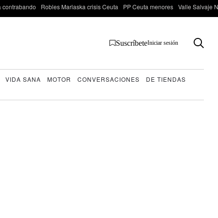
 contrabando
Robles Marlaska crisis Ceuta
PP Ceuta menores
Valle Salvaje N
Suscríbete
Iniciar sesión
VIDA SANA
MOTOR
CONVERSACIONES
DE TIENDAS