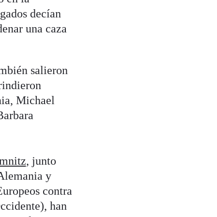
legados decían
denar una caza
ambién salieron
 rindieron
nia, Michael
Barbara
mnitz
, junto
 Alemania y
Europeos contra
ccidente), han