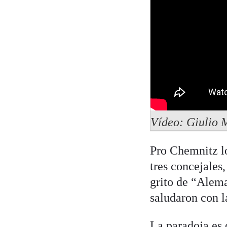
Vídeo: Giulio 
Pro Chemnitz lo
tres concejales
grito de “Alema
saludaron con l
La paradoja es 