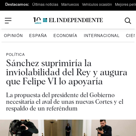
Destacamos:
Últimas noticias
Marruecos
Vehículos ocasión
Mejores pelí
OPINIÓN
ESPAÑA
ECONOMÍA
INTERNACIONAL
CIE
POLÍTICA
Sánchez suprimiría la
inviolabilidad del Rey y augura
que Felipe VI lo apoyaría
La propuesta del presidente del Gobierno
necesitaría el aval de unas nuevas Cortes y el
respaldo de un referéndum