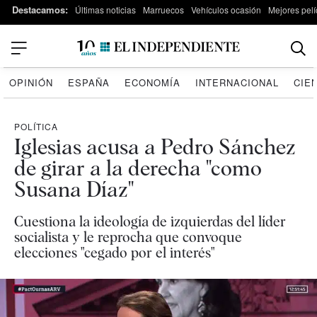
Destacamos:
Últimas noticias
Marruecos
Vehículos ocasión
Mejores pelí
OPINIÓN
ESPAÑA
ECONOMÍA
INTERNACIONAL
CIE
POLÍTICA
Iglesias acusa a Pedro Sánchez
de girar a la derecha "como
Susana Díaz"
Cuestiona la ideología de izquierdas del líder
socialista y le reprocha que convoque
elecciones "cegado por el interés"