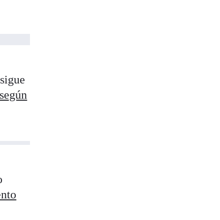
 sigue
según
o
ento