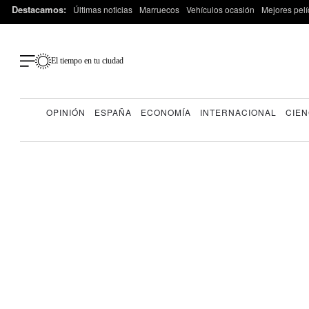
Destacamos:
Últimas noticias
Marruecos
Vehículos ocasión
Mejores pelí
El tiempo en tu ciudad
OPINIÓN
ESPAÑA
ECONOMÍA
INTERNACIONAL
CIEN