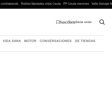
 contrabando
Robles Marlaska crisis Ceuta
PP Ceuta menores
Valle Salvaje N
Suscríbete
Iniciar sesión
VIDA SANA
MOTOR
CONVERSACIONES
DE TIENDAS