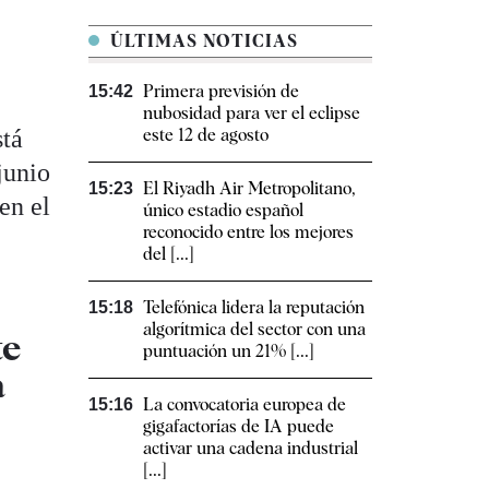
l
ÚLTIMAS NOTICIAS
Primera previsión de
15:42
nubosidad para ver el eclipse
stá
este 12 de agosto
junio
El Riyadh Air Metropolitano,
15:23
en el
único estadio español
reconocido entre los mejores
del [...]
Telefónica lidera la reputación
15:18
algorítmica del sector con una
te
puntuación un 21% [...]
a
La convocatoria europea de
15:16
gigafactorías de IA puede
activar una cadena industrial
[...]