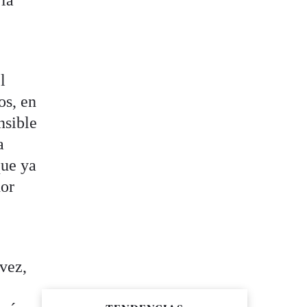
 la
u
l
os, en
nsible
a
que ya
dor
 vez,