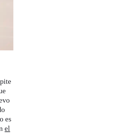
pite
ue
uevo
do
o es
en
el