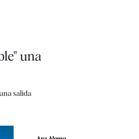
ble" una
una salida
Ana Alonso