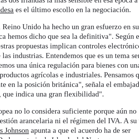
las dos Irlandas la más sensible en esa época a
ndesa
es el último escollo en la negociación.
l Reino Unido ha hecho un gran esfuerzo en s
ca hemos dicho que sea la definitiva". Según e
stras propuestas implican controles electrónic
e las industrias. Entendemos que es un tema se
emos una única regulación para bienes con un
roductos agrícolas e industriales. Pensamos 
e en la posición británica", señala el embaja
, que indica una gran flexibilidad".
pea no lo considera suficiente porque aún no
estión arancelaria ni el régimen del IVA. A su
is Johnson
apunta a que el acuerdo ha de ser