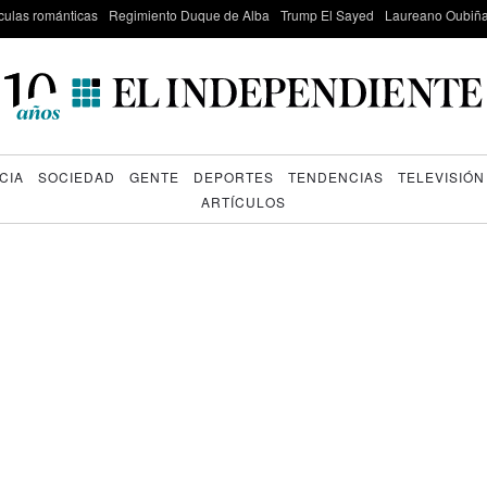
culas románticas
Regimiento Duque de Alba
Trump El Sayed
Laureano Oubiña
CIA
SOCIEDAD
GENTE
DEPORTES
TENDENCIAS
TELEVISIÓN
ARTÍCULOS