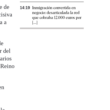
e de
Inmigración convertida en
14:19
negocio: desarticulada la red
cisiva
que cobraba 12.000 euros por
a a
[...]
de
r del
arios
a Reino
en