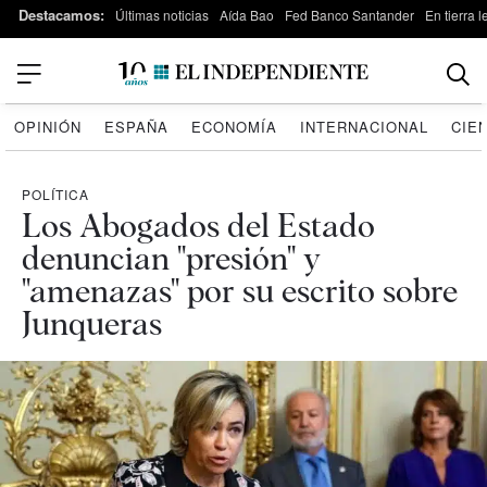
Destacamos:
Últimas noticias
Aída Bao
Fed Banco Santander
En tierra 
OPINIÓN
ESPAÑA
ECONOMÍA
INTERNACIONAL
CIE
POLÍTICA
Los Abogados del Estado
denuncian "presión" y
"amenazas" por su escrito sobre
Junqueras