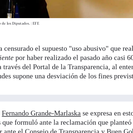
de los Diputados. |
EFE
 censurado el supuesto "uso abusivo" que rea
iente
por haber realizado el pasado año casi 6
 través del Portal de la Transparencia, al ente
udes supone una desviación de los fines previs
e
Fernando Grande-Marlaska
se expresa en est
s que formuló ante la reclamación que planteó 
r ante el Consejo de Transparencia y Buen Go