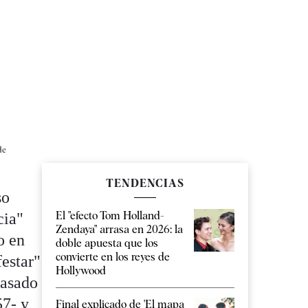
de
TENDENCIAS
so
El "efecto Tom Holland-
cia"
Zendaya" arrasa en 2026: la
o en
doble apuesta que los
convierte en los reyes de
estar"
Hollywood
pasado
57- y
Final explicado de 'El mapa