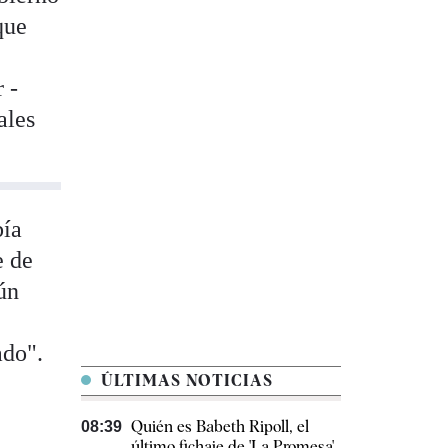
que
 -
ales
bía
e de
gún
ado".
ÚLTIMAS NOTICIAS
Quién es Babeth Ripoll, el
08:39
último fichaje de 'La Promesa'