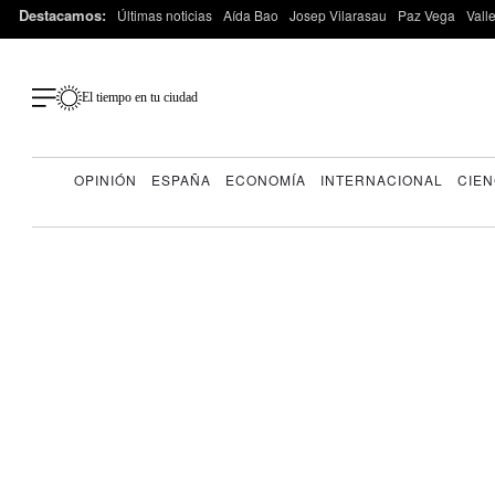
Destacamos:
Últimas noticias
Aída Bao
Josep Vilarasau
Paz Vega
Vall
El tiempo en tu ciudad
OPINIÓN
ESPAÑA
ECONOMÍA
INTERNACIONAL
CIEN