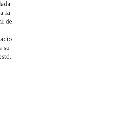
dada
a la
al de
n
pacio
a su
estó.