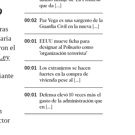
que da [...]
9
Paz Vega es una sargento de la
00:02
Guardia Civil en la nueva [...]
ras
taria
EEUU mueve ficha para
00:01
on el
designar al Polisario como
"organización terrorista"
Ley
Los extranjeros se hacen
00:01
fuertes en la compra de
iante
vivienda pese al [...]
Defensa elevó 10 veces más el
00:01
gasto de la administración que
en [...]
n
ctor