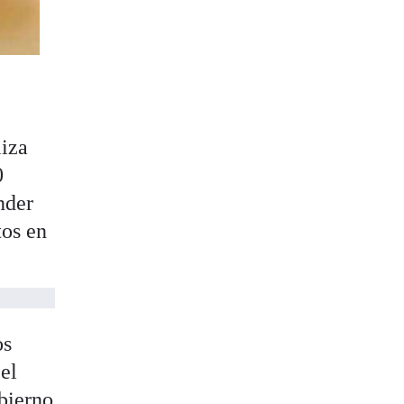
liza
0
nder
tos en
os
el
bierno