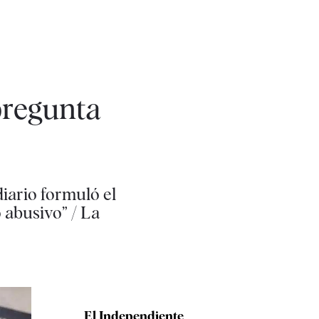
 pregunta
iario formuló el
 abusivo” / La
El Independiente