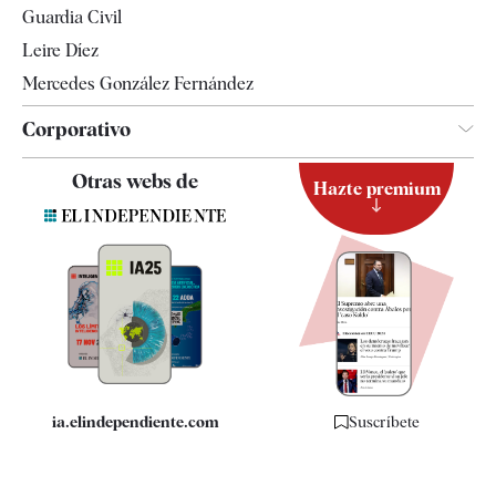
Guardia Civil
Leire Díez
Mercedes González Fernández
Corporativo
Contacto
Otras webs de
Hazte premium
Suscripción
Newsletter
Apps
Quiénes somos
Especificaciones
ia.elindependiente.com
Suscríbete