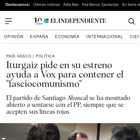
Destacamos:
Últimas noticias
Aída Bao
Fed Banco Santander
En tierra 
OPINIÓN
ESPAÑA
ECONOMÍA
INTERNACIONAL
CIE
PAÍS VASCO
|
POLÍTICA
Iturgaiz pide en su estreno
ayuda a Vox para contener el
"fasciocomunismo"
El partido de Santiago Abascal se ha mostrado
abierto a sentarse con el PP, siempre que se
acepten sus líneas rojas