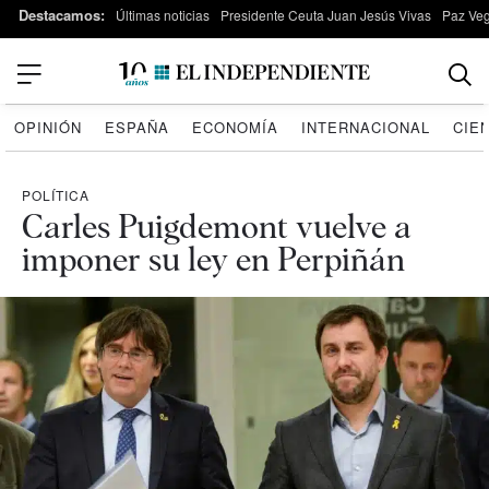
Destacamos:
Últimas noticias
Presidente Ceuta Juan Jesús Vivas
Paz Ve
OPINIÓN
ESPAÑA
ECONOMÍA
INTERNACIONAL
CIE
POLÍTICA
Carles Puigdemont vuelve a
imponer su ley en Perpiñán