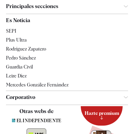
Principales secciones
España
Es Noticia
Economía
SEPI
Internacional
Plus Ultra
Gente
Rodríguez Zapatero
Televisión
Pedro Sánchez
Tendencias
Guardia Civil
Leire Díez
Mercedes González Fernández
Corporativo
Contacto
Otras webs de
Hazte premium
Suscripción
Newsletter