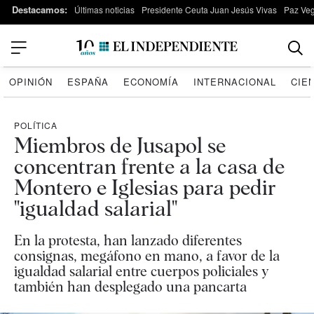
Destacamos:
Últimas noticias
Presidente Ceuta Juan Jesús Vivas
Paz Ve
OPINIÓN
ESPAÑA
ECONOMÍA
INTERNACIONAL
CIE
POLÍTICA
Miembros de Jusapol se
concentran frente a la casa de
Montero e Iglesias para pedir
"igualdad salarial"
En la protesta, han lanzado diferentes
consignas, megáfono en mano, a favor de la
igualdad salarial entre cuerpos policiales y
también han desplegado una pancarta