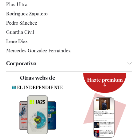
Plus Ultra
Gente
Rodríguez Zapatero
Televisión
Pedro Sánchez
Tendencias
Guardia Civil
Leire Díez
Mercedes González Fernández
Corporativo
Contacto
Otras webs de
Hazte premium
Suscripción
Newsletter
Apps
Quiénes somos
Especificaciones