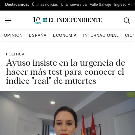
Destacamos:
Últimas noticias
Una nueva vida
Valle Salvaje
Ingreso Míni
OPINIÓN
ESPAÑA
ECONOMÍA
INTERNACIONAL
CIE
POLÍTICA
Ayuso insiste en la urgencia de
hacer más test para conocer el
índice "real" de muertes