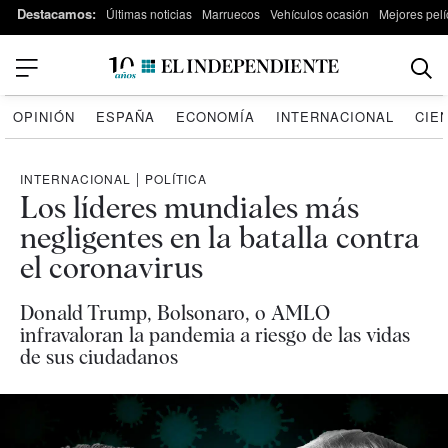
Destacamos:
Últimas noticias
Marruecos
Vehículos ocasión
Mejores pelí
OPINIÓN
ESPAÑA
ECONOMÍA
INTERNACIONAL
CIE
INTERNACIONAL
|
POLÍTICA
Los líderes mundiales más
negligentes en la batalla contra
el coronavirus
Donald Trump, Bolsonaro, o AMLO
infravaloran la pandemia a riesgo de las vidas
de sus ciudadanos