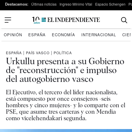
Destacamos:
Últimas noticias
Ingreso Mínimo Vital
Espacio Schengen
P
OPINIÓN
ESPAÑA
ECONOMÍA
INTERNACIONAL
CIE
ESPAÑA
|
PAÍS VASCO
|
POLÍTICA
Urkullu presenta a su Gobierno
de "reconstrucción" e impulso
del autogobierno vasco
El Ejecutivo, el tercero del líder nacionalista,
está compuesto por once consejeros -seis
hombres y cinco mujeres- y lo comparte con el
PSE, que asume tres carteras y con Mendia
como vicelehendakari segunda.