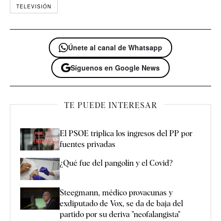
TELEVISIÓN
Únete al canal de Whatsapp
Síguenos en Google News
TE PUEDE INTERESAR
El PSOE triplica los ingresos del PP por
fuentes privadas
¿Qué fue del pangolín y el Covid?
Steegmann, médico provacunas y
exdiputado de Vox, se da de baja del
partido por su deriva "neofalangista"