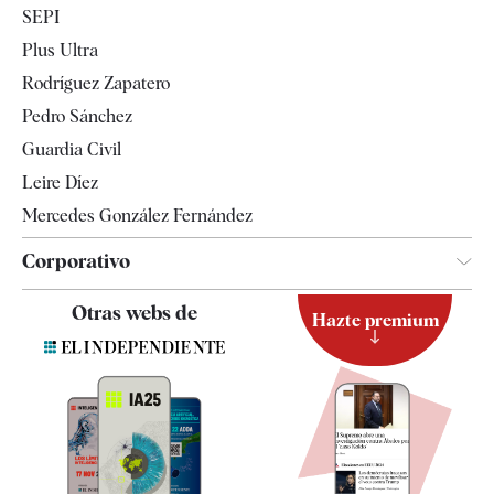
SEPI
Internacional
Plus Ultra
Gente
Rodríguez Zapatero
Televisión
Pedro Sánchez
Tendencias
Guardia Civil
Leire Díez
Mercedes González Fernández
Corporativo
Contacto
Otras webs de
Hazte premium
Suscripción
Newsletter
Apps
Quiénes somos
Especificaciones