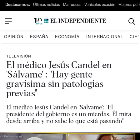
Destacamos:
Últimas noticias
Marruecos
Vehículos ocasión
Mejores pelí
OPINIÓN
ESPAÑA
ECONOMÍA
INTERNACIONAL
CIE
TELEVISIÓN
El médico Jesús Candel en
'Sálvame' : "Hay gente
gravísima sin patologías
previas"
El médico Jesús Candel en 'Sálvame': "El
presidente del gobierno es un mierdas. Él mira
desde arriba y no sabe lo que está pasando"