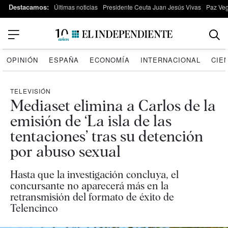
Destacamos:
Últimas noticias
Presidente Ceuta Juan Jesús Vivas
Paz Ve
OPINIÓN
ESPAÑA
ECONOMÍA
INTERNACIONAL
CIE
TELEVISIÓN
Mediaset elimina a Carlos de la
emisión de ‘La isla de las
tentaciones’ tras su detención
por abuso sexual
Hasta que la investigación concluya, el
concursante no aparecerá más en la
retransmisión del formato de éxito de
Telencinco