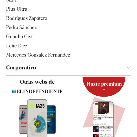
Internacional
Plus Ultra
Gente
Rodríguez Zapatero
Televisión
Pedro Sánchez
Tendencias
Guardia Civil
Leire Díez
Mercedes González Fernández
Corporativo
Contacto
Otras webs de
Hazte premium
Suscripción
Newsletter
Apps
Quiénes somos
Especificaciones