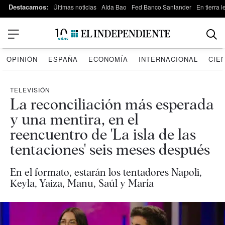
Destacamos:
Últimas noticias
Aída Bao
Fed Banco Santander
En tierra 
OPINIÓN
ESPAÑA
ECONOMÍA
INTERNACIONAL
CIE
TELEVISIÓN
La reconciliación más esperada
y una mentira, en el
reencuentro de 'La isla de las
tentaciones' seis meses después
En el formato, estarán los tentadores Napoli,
Keyla, Yaiza, Manu, Saúl y María