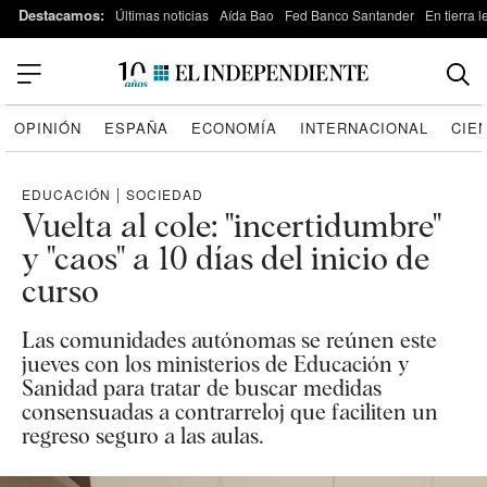
Destacamos:
Últimas noticias
Aída Bao
Fed Banco Santander
En tierra 
OPINIÓN
ESPAÑA
ECONOMÍA
INTERNACIONAL
CIE
EDUCACIÓN
|
SOCIEDAD
Vuelta al cole: "incertidumbre"
y "caos" a 10 días del inicio de
curso
Las comunidades autónomas se reúnen este
jueves con los ministerios de Educación y
Sanidad para tratar de buscar medidas
consensuadas a contrarreloj que faciliten un
regreso seguro a las aulas.