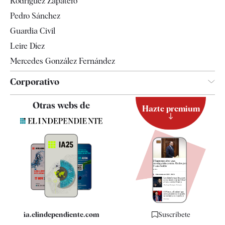
Rodríguez Zapatero
Televisión
Pedro Sánchez
Tendencias
Guardia Civil
Leire Díez
Mercedes González Fernández
Corporativo
Contacto
Otras webs de
Hazte premium
Suscripción
Newsletter
Apps
Quiénes somos
Especificaciones
ia.elindependiente.com
Suscríbete