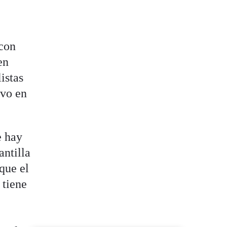
 con
en
istas
ivo en
e hay
antilla
 que el
 tiene