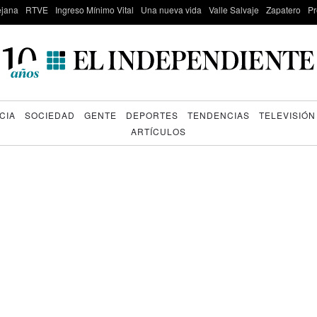
lejana
RTVE
Ingreso Mínimo Vital
Una nueva vida
Valle Salvaje
Zapatero
Pr
CIA
SOCIEDAD
GENTE
DEPORTES
TENDENCIAS
TELEVISIÓN
ARTÍCULOS