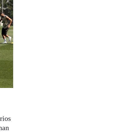
rios
 han