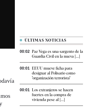
ÚLTIMAS NOTICIAS
Paz Vega es una sargento de la
00:02
Guardia Civil en la nueva [...]
l
EEUU mueve ficha para
00:01
designar al Polisario como
"organización terrorista"
odavía
Los extranjeros se hacen
00:01
fuertes en la compra de
timos
vivienda pese al [...]
y