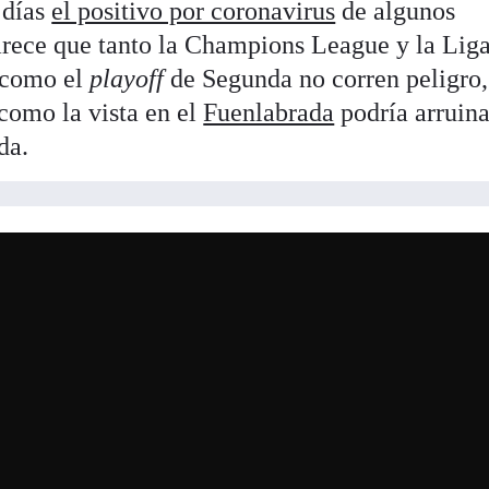
 días
el positivo por coronavirus
de algunos
rece que tanto la Champions League y la Lig
l como el
playoff
de Segunda no corren peligro,
como la vista en el
Fuenlabrada
podría arruina
da.