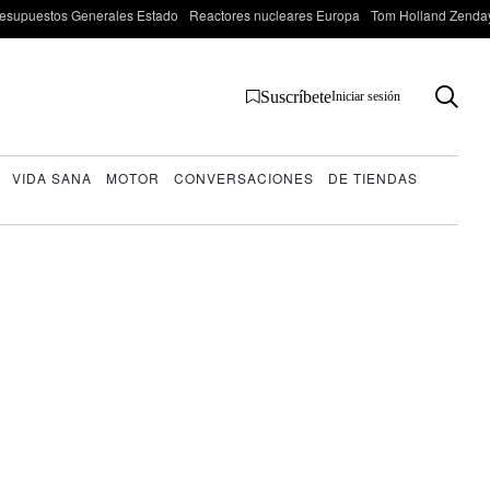
esupuestos Generales Estado
Reactores nucleares Europa
Tom Holland Zenda
Suscríbete
Iniciar sesión
VIDA SANA
MOTOR
CONVERSACIONES
DE TIENDAS