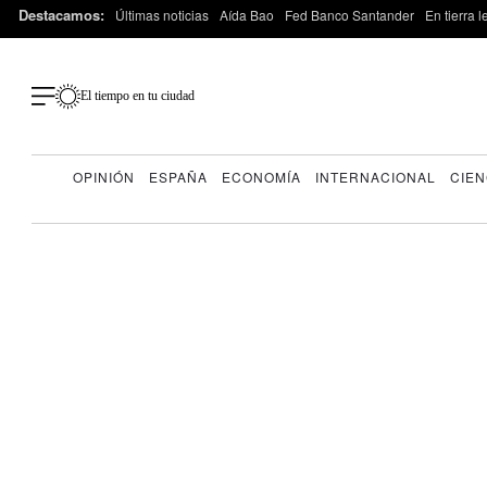
Destacamos:
Últimas noticias
Aída Bao
Fed Banco Santander
En tierra 
El tiempo en tu ciudad
OPINIÓN
ESPAÑA
ECONOMÍA
INTERNACIONAL
CIEN