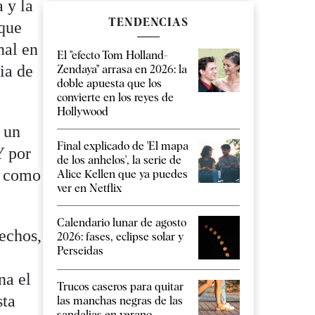
 y la
TENDENCIAS
 que
nal en
El "efecto Tom Holland-
ia de
Zendaya" arrasa en 2026: la
doble apuesta que los
convierte en los reyes de
Hollywood
 un
Final explicado de 'El mapa
Y por
de los anhelos', la serie de
s como
Alice Kellen que ya puedes
ver en Netflix
Calendario lunar de agosto
echos,
2026: fases, eclipse solar y
Perseidas
na el
Trucos caseros para quitar
sta
las manchas negras de las
sandalias en verano