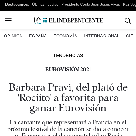
Destacamos:
Últimas noticias
Presidente Ceuta Juan Jesús Vivas
Paz Ve
OPINIÓN
ESPAÑA
ECONOMÍA
INTERNACIONAL
CIE
TENDENCIAS
EUROVISIÓN 2021
Barbara Pravi, del plató de
'Rociíto' a favorita para
ganar Eurovisión
La cantante que representará a Francia en el
próximo festival de la canción se dio a conocer
en España por el documental sobre Rocío