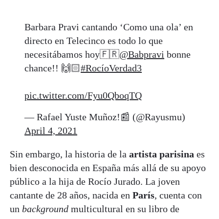
Barbara Pravi cantando ‘Como una ola’ en
directo en Telecinco es todo lo que
necesitábamos hoy🇫🇷
@Babpravi
bonne
chance!! 🙌🏻
#RocíoVerdad3
pic.twitter.com/Fyu0QboqTQ
— Rafael Yuste Muñoz!📰 (@Rayusmu)
April 4, 2021
Sin embargo, la historia de la
artista parisina
es
bien desconocida en España más allá de su apoyo
público a la hija de Rocío Jurado. La joven
cantante de 28 años, nacida en
París
, cuenta con
un
background
multicultural en su libro de