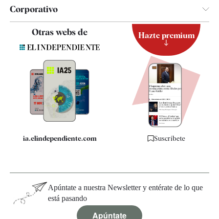
Corporativo
Contacto
Otras webs de
Hazte premium
Suscripción
Newsletter
Apps
Quiénes somos
Especificaciones
ia.elindependiente.com
Suscríbete
Apúntate a nuestra Newsletter y entérate de lo que
está pasando
Apúntate