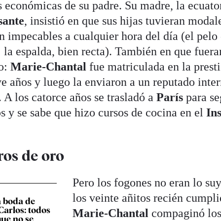
es económicas de su padre. Su madre, la ecuato
sante
, insistió en que sus hijas tuvieran modal
n impecables a cualquier hora del día (el pelo
 la espalda, bien recta). También en que fuera
do:
Marie-Chantal
fue matriculada en la prest
ve años y luego la enviaron a un reputado inte
. A los catorce años se trasladó a
París
para se
s y se sabe que hizo cursos de cocina en el
Ins
ros de oro
Pero los fogones no eran lo su
los veinte añitos recién cumpli
a boda de
Carlos: todos
Marie-Chantal
compaginó lo
que no se