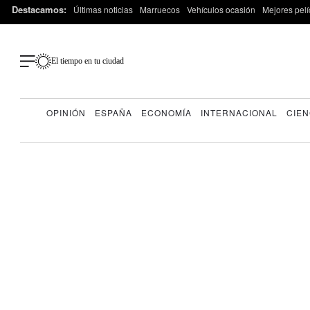
Destacamos:
Últimas noticias
Marruecos
Vehículos ocasión
Mejores pelí
El tiempo en tu ciudad
OPINIÓN
ESPAÑA
ECONOMÍA
INTERNACIONAL
CIEN