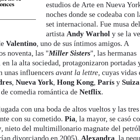
estudios de Arte en Nueva Yor
tonces
noches donde se codeaba con la
set internacional. Fue musa de
artista
Andy Warhol
y se la v
de
Valentino
, uno de sus íntimos amigos. A
s noventa, las "
Miller Sisters
", las hermanas
 en la alta sociedad, protagonizaron portadas 
on unas influencers
avant la lettre
, cuyas vidas
dres
,
Nueva York
,
Hong Kong
,
París
y
Suiza
n de comedia romántica de
Netflix
.
 jugada con una boda de altos vueltos y las tres
nte con su cometido.
Pia
, la mayor, se casó c
y
, nieto del multimillonario magnate del petró
rían divorciando en 2005).
Alexandra
, la peq