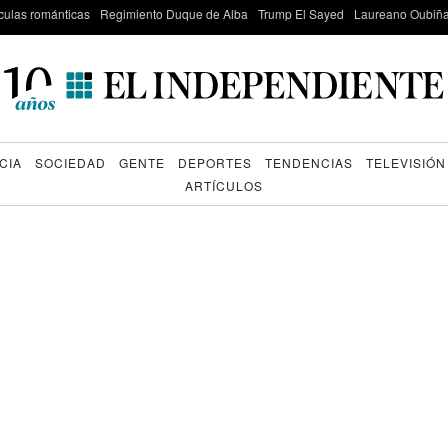
culas románticas
Regimiento Duque de Alba
Trump El Sayed
Laureano Oubiña
CIA
SOCIEDAD
GENTE
DEPORTES
TENDENCIAS
TELEVISIÓN
ARTÍCULOS