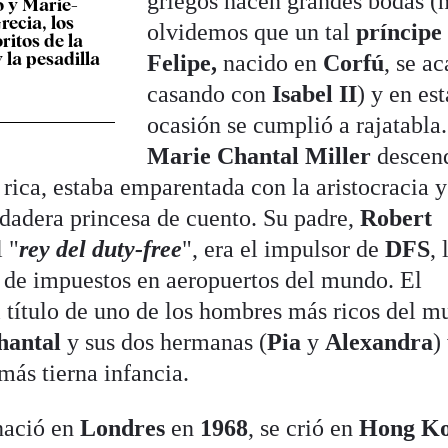
griegos hacen grandes bodas (
o y Marie-
recia, los
olvidemos que un tal
príncipe
ritos de la
y la pesadilla
Felipe,
nacido en
Corfú
, se a
casando con
Isabel II
) y en est
ocasión se cumplió a rajatabla.
Marie Chantal Miller
descend
rica, estaba emparentada con la aristocracia y
dadera princesa de cuento. Su padre,
Robert
l "
rey del duty-free
", era el impulsor de
DFS
, 
s de impuestos en aeropuertos del mundo. El
 título de uno de los hombres más ricos del m
hantal
y sus dos hermanas (
Pia
y
Alexandra
)
más tierna infancia.
nació en
Londres
en
1968
, se crió en
Hong K