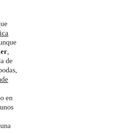
que
ica
unque
ler
,
da de
bodas,
nde
eo en
 unos
 una