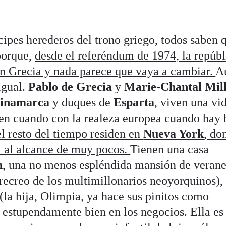
cipes herederos del trono griego, todos saben 
porque,
desde el referéndum de 1974, la repúbl
n Grecia y nada parece que vaya a cambiar.
A
igual.
Pablo de Grecia
y
Marie-Chantal Mil
inamarca
y duques de
Esparta
, viven una vi
en cuando con la realeza europea cuando hay 
el resto del tiempo residen en
Nueva York
, do
al al alcance de muy pocos.
Tienen una casa
n
, una no menos espléndida mansión de veran
 recreo de los multimillonarios neoyorquinos),
(la hija, Olimpia, ya hace sus pinitos como
a estupendamente bien en los negocios. Ella es