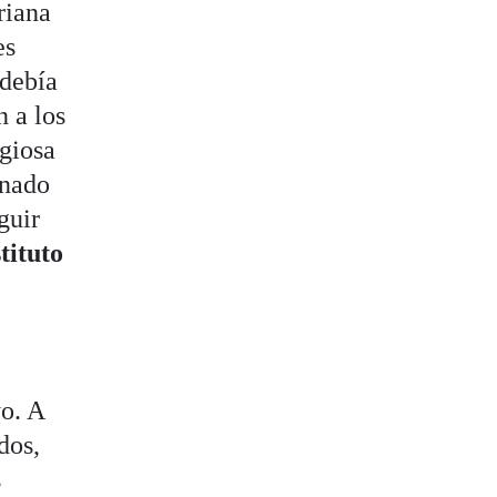
riana
es
 debía
n a los
igiosa
rnado
guir
tituto
yo. A
dos,
s