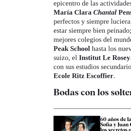
epicentro de las actividad
María Clara
Chantal
Pen
perfectos y siempre luciera
estar siempre bien peinado;
mejores colegios del mun
Peak School
hasta los nue
suizo, el
Institut Le Rosey
con sus estudios secundario
Ecole Ritz Escoffier
.
Bodas con los solte
60 años de l
Sofía y Juan 
los secretos 