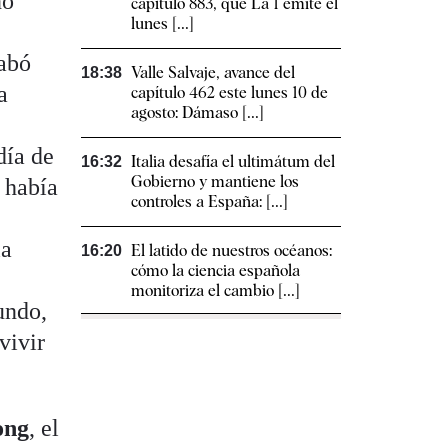
no
capítulo 883, que La 1 emite el
lunes [...]
cabó
Valle Salvaje, avance del
18:38
a
capítulo 462 este lunes 10 de
agosto: Dámaso [...]
ía de
Italia desafía el ultimátum del
16:32
Gobierno y mantiene los
 había
controles a España: [...]
la
El latido de nuestros océanos:
16:20
cómo la ciencia española
monitoriza el cambio [...]
undo,
 vivir
ong
, el