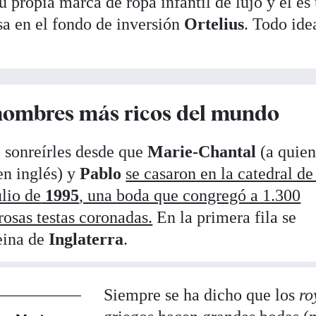
 propia marca de ropa infantil de lujo y él es
sa en el fondo de inversión
Ortelius
. Todo ide
 hombres más ricos del mundo
 sonreírles desde que
Marie-Chantal
(a quien
en inglés) y
Pablo
se casaron en la catedral d
ulio de
1995
, una boda que congregó a 1.300
rosas testas coronadas.
En la primera fila se
eina de
Inglaterra
.
Siempre se ha dicho que los
ro