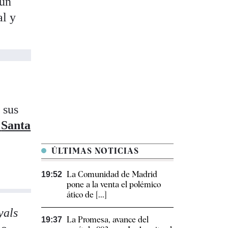
 un
al y
 sus
e
Santa
ÚLTIMAS NOTICIAS
La Comunidad de Madrid
19:52
pone a la venta el polémico
ático de [...]
yals
La Promesa, avance del
19:37