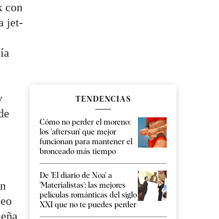
k con
 jet-
l
eía
y
TENDENCIAS
 de
Cómo no perder el moreno:
los 'aftersun' que mejor
funcionan para mantener el
bronceado más tiempo
De 'El diario de Noa' a
on
'Materialistas': las mejores
películas románticas del siglo
leo
XXI que no te puedes perder
ueña,