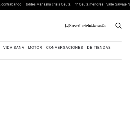
 contrabando
Robles Marlaska crisis Ceuta
PP Ceuta menores
Valle Salvaje N
Suscríbete
Iniciar sesión
VIDA SANA
MOTOR
CONVERSACIONES
DE TIENDAS