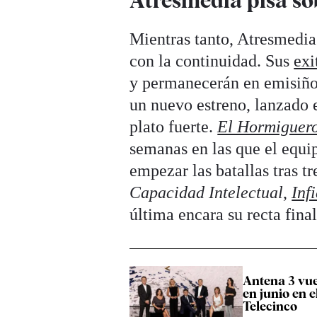
Atresmedia pisa so
Mientras tanto, Atresmedia 
con la continuidad. Sus
exi
y permanecerán en emisiño
un nuevo estreno, lanzado e
plato fuerte.
El Hormiguer
semanas en las que el equi
empezar las batallas tras t
Capacidad Intelectual
,
Infi
última encara su recta final
Antena 3 vuel
en junio en e
Telecinco