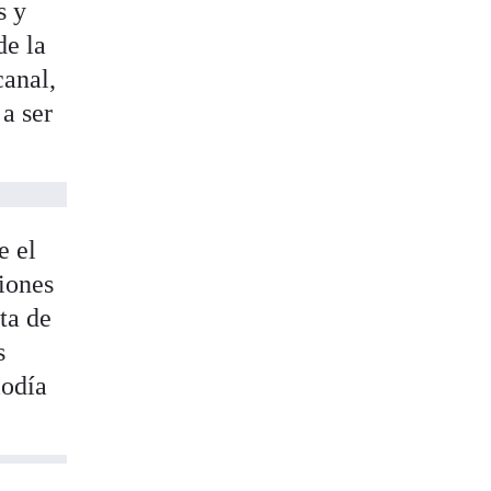
s y
de la
canal,
a ser
e el
ciones
ta de
s
iodía