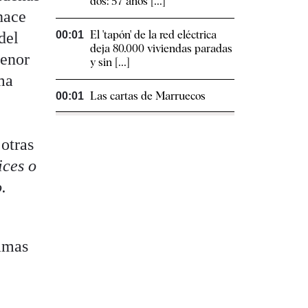
dos: 57 años [...]
hace
El 'tapón' de la red eléctrica
del
00:01
deja 80.000 viviendas paradas
menor
y sin [...]
ama
Las cartas de Marruecos
00:01
 otras
ices o
o.
ramas