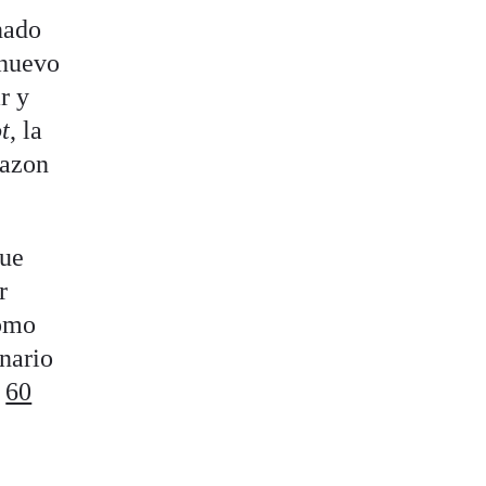
nado
 nuevo
r y
t
, la
mazon
que
r
como
nario
s
60