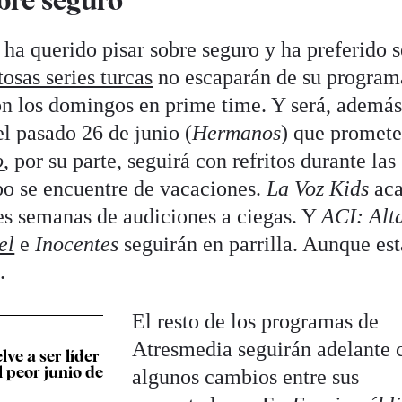
bre seguro
ha querido pisar sobre seguro y ha preferido s
tosas series turcas
no escaparán de su program
n los domingos en prime time. Y será, además
l pasado 26 de junio (
Hermanos
) que promete
o
, por su parte, seguirá con refritos durante las
po se encuentre de vacaciones.
La Voz Kids
ac
res semanas de audiciones a ciegas. Y
ACI: Alt
el
e
Inocentes
seguirán en parrilla. Aunque est
.
El resto de los programas de
Atresmedia seguirán adelante 
ve a ser líder
l peor junio de
algunos cambios entre sus