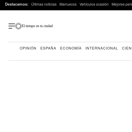
Destacamos:
Últimas noticias
Marruecos
Vehículos ocasión
Mejores pelí
El tiempo en tu ciudad
OPINIÓN
ESPAÑA
ECONOMÍA
INTERNACIONAL
CIEN