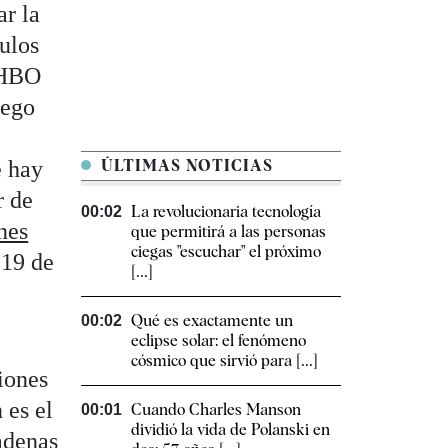
ar la
tulos
A HBO
uego
e hay
ÚLTIMAS NOTICIAS
r de
La revolucionaria tecnología
00:02
nes
que permitirá a las personas
ciegas "escuchar" el próximo
 19 de
[...]
Qué es exactamente un
00:02
eclipse solar: el fenómeno
cósmico que sirvió para [...]
iones
 es el
Cuando Charles Manson
00:01
dividió la vida de Polanski en
adenas