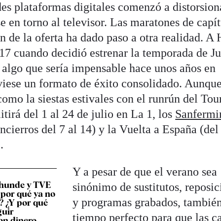
des plataformas digitales comenzó a distorsion
e en torno al televisor. Las maratones de capí
ión de la oferta ha dado paso a otra realidad. 
017 cuando decidió estrenar la temporada de J
 algo que sería impensable hace unos años en
uviese un formato de éxito consolidado. Aunqu
omo la siestas estivales con el runrún del Tou
tirá del 1 al 24 de julio en La 1, los
Sanfermi
encierros del 7 al 14) y la Vuelta a España (del
).
Y a pesar de que el verano sea
 hunde y TVE
sinónimo de sustitutos, reposic
¿por qué ya no
y programas grabados, también
e? ¿Y por qué
guir
tiempo perfecto para que las c
on dinero