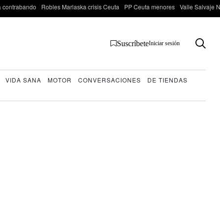
 contrabando
Robles Marlaska crisis Ceuta
PP Ceuta menores
Valle Salvaje N
Suscríbete
Iniciar sesión
VIDA SANA
MOTOR
CONVERSACIONES
DE TIENDAS