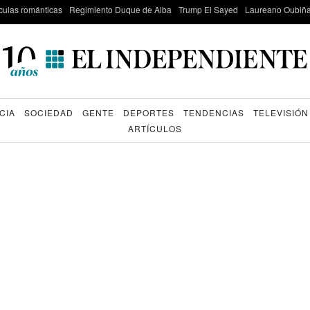
culas románticas
Regimiento Duque de Alba
Trump El Sayed
Laureano Oubiña
CIA
SOCIEDAD
GENTE
DEPORTES
TENDENCIAS
TELEVISIÓN
ARTÍCULOS