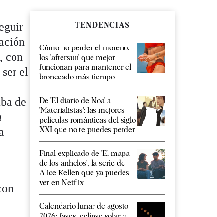
eguir
TENDENCIAS
ación
Cómo no perder el moreno:
, con
los 'aftersun' que mejor
funcionan para mantener el
 ser el
bronceado más tiempo
aba de
De 'El diario de Noa' a
'Materialistas': las mejores
a
películas románticas del siglo
XXI que no te puedes perder
a
Final explicado de 'El mapa
de los anhelos', la serie de
Alice Kellen que ya puedes
ver en Netflix
con
Calendario lunar de agosto
2026: fases, eclipse solar y