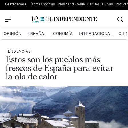
Destacamos:
Últimas noticias
Presidente Ceuta Juan Jesús Vivas
Paz Ve
OPINIÓN
ESPAÑA
ECONOMÍA
INTERNACIONAL
CIE
TENDENCIAS
Estos son los pueblos más
frescos de España para evitar
la ola de calor