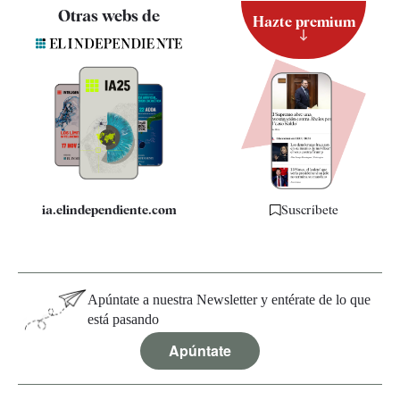
Contacto
Otras webs de
Hazte premium
Suscripción
Newsletter
Apps
Quiénes somos
Especificaciones
ia.elindependiente.com
Suscríbete
Apúntate a nuestra Newsletter y entérate de lo que
está pasando
Apúntate