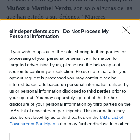
Muñoz o Maribel Verdú
, son solo algunas de las
que han estado a sus órdenes. "Mujeres
traumatizadas por una educación represora,
elindependiente.com -
Do Not Process My
utilizadas por un sistema fundamentalmente
Personal Information
machista y condicionamientos sociales poco
favorables, hasta las que tienen una conciencia
If you wish to opt-out of the sale, sharing to third parties, or
processing of your personal or sensitive information for
social y política, pasando por mujeres de clases
targeted advertising by us, please use the below opt-out
privilegiadas que en conflicto con su estatus, y las
section to confirm your selection. Please note that after your
jóvenes desinhibidas y rebeldes de los años de la
opt-out request is processed you may continue seeing
interest-based ads based on personal information utilized by
Transición", cuenta el documentalista
Juan
us or personal information disclosed to third parties prior to
Sánchez.
your opt-out. You may separately opt-out of the further
disclosure of your personal information by third parties on the
Por supuesto, no puede faltar su condición como
IAB’s list of downstream participants. This information may
also be disclosed by us to third parties on the
IAB’s List of
vaca sagrada del
cine quinqui
. "La guerrilla, el
Downstream Participants
that may further disclose it to other
futbolín, la jeringuilla desechable, la minipimer,
third parties.
la fregona son algunas de las aportaciones de