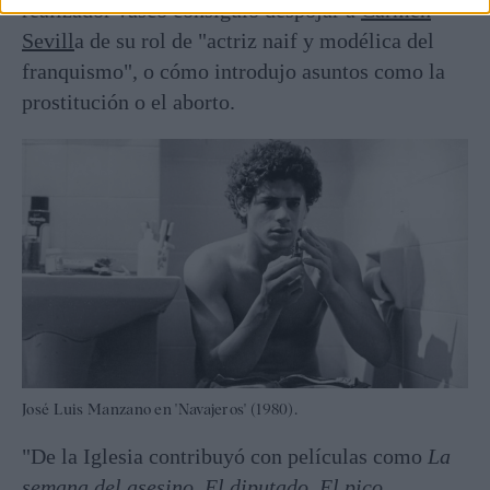
realizador vasco consiguió despojar a
Carmen
Sevill
a de su rol de "actriz naif y modélica del
franquismo", o cómo introdujo asuntos como la
prostitución o el aborto.
José Luis Manzano en 'Navajeros' (1980).
"De la Iglesia contribuyó con películas como
La
semana del asesino, El diputado, El pico,