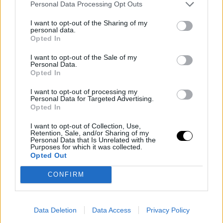
Personal Data Processing Opt Outs
España a la humanidad, a las que bien podría
añadirse el cine quinqui", escribe el periodista
I want to opt-out of the Sharing of my
personal data.
Eduardo Bravo
, quien compara la picaresca del
Opted In
Siglo de Oro con este género cinematográfico en
I want to opt-out of the Sale of my
el que De la Iglesia se implica desde "la crítica
Personal Data.
Opted In
social, la militancia política y el deseo".
I want to opt-out of processing my
Personal Data for Targeted Advertising.
Por su parte, el programador de cine y escritor
Opted In
Vicente Monroy
desgrana su faceta como
autor
I want to opt-out of Collection, Use,
de cine terror
que se aproximó a subgéneros
Retention, Sale, and/or Sharing of my
Personal Data that Is Unrelated with the
como el
giallo
, el
thriller
o el terror gótico
Purposes for which it was collected.
Opted Out
durante los años de la dictadura. También hay
espacio para
una lectura feminista
del cine de
CONFIRM
Eloy de la Iglesia en el ensayo que le dedica la
escritora especialista en teoría de género y cine
Data Deletion
Data Access
Privacy Policy
Francina Ribes Pericàs
, quien destaca cómo el