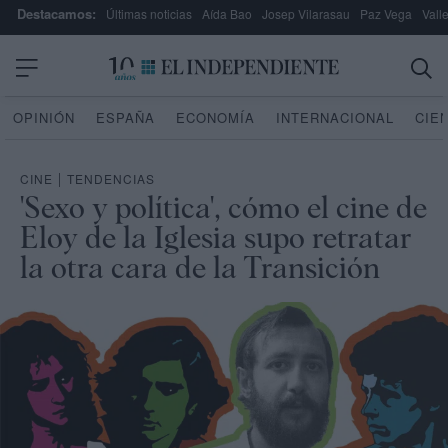
Destacamos:
Últimas noticias
Aída Bao
Josep Vilarasau
Paz Vega
Vall
OPINIÓN
ESPAÑA
ECONOMÍA
INTERNACIONAL
CIE
CINE
|
TENDENCIAS
'Sexo y política', cómo el cine de
Eloy de la Iglesia supo retratar
la otra cara de la Transición