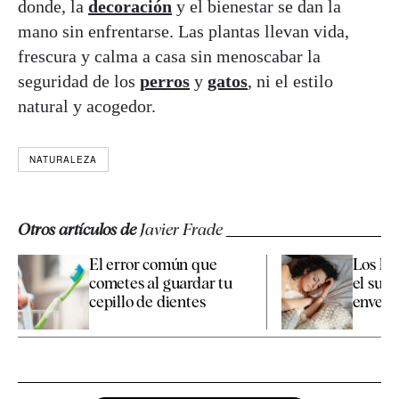
donde, la
decoración
y el bienestar se dan la
mano sin enfrentarse. Las plantas llevan vida,
frescura y calma a casa sin menoscabar la
seguridad de los
perros
y
gatos
, ni el estilo
natural y acogedor.
NATURALEZA
Otros artículos de
Javier Frade
El error común que
Los há
cometes al guardar tu
el sueñ
cepillo de dientes
enveje