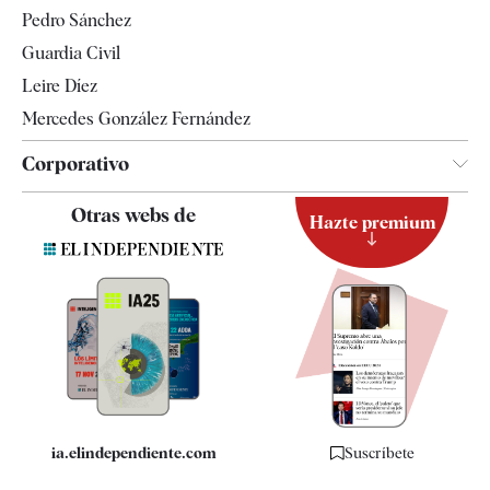
Televisión
Pedro Sánchez
Tendencias
Guardia Civil
Leire Díez
Mercedes González Fernández
Corporativo
Contacto
Otras webs de
Hazte premium
Suscripción
Newsletter
Apps
Quiénes somos
Especificaciones
ia.elindependiente.com
Suscríbete