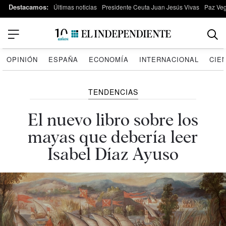
Destacamos:
Últimas noticias
Presidente Ceuta Juan Jesús Vivas
Paz Ve
OPINIÓN
ESPAÑA
ECONOMÍA
INTERNACIONAL
CIE
TENDENCIAS
El nuevo libro sobre los
mayas que debería leer
Isabel Díaz Ayuso