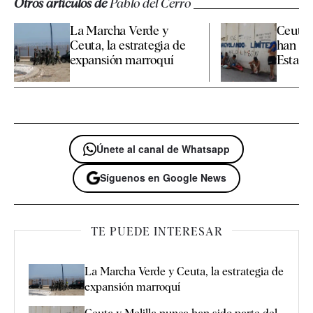
Otros artículos de
Pablo del Cerro
La Marcha Verde y
Ceuta 
Ceuta, la estrategia de
han sid
expansión marroquí
Estado
Únete al canal de Whatsapp
Síguenos en Google News
TE PUEDE INTERESAR
La Marcha Verde y Ceuta, la estrategia de
expansión marroquí