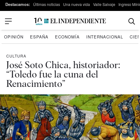
Destacamos:
Últimas noticias
Una nueva vida
Valle Salvaje
Ingreso Míni
OPINIÓN
ESPAÑA
ECONOMÍA
INTERNACIONAL
CIE
CULTURA
José Soto Chica, historiador:
“Toledo fue la cuna del
Renacimiento”