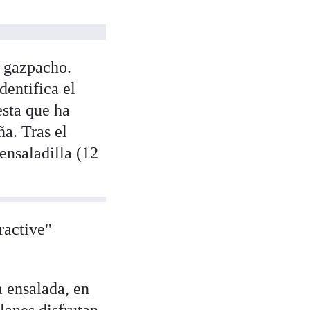
a gazpacho.
dentifica el
esta que ha
a. Tras el
ensaladilla (12
ractive"
 ensalada, en