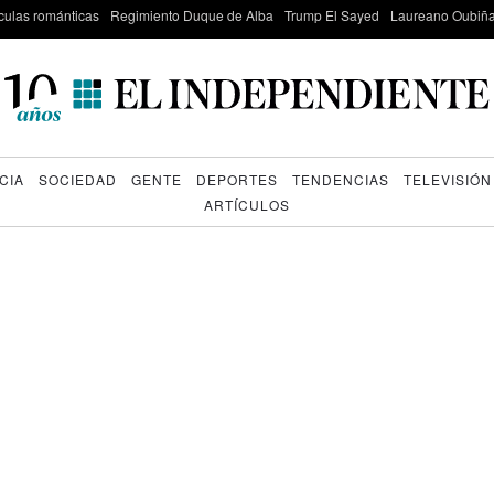
culas románticas
Regimiento Duque de Alba
Trump El Sayed
Laureano Oubiña
CIA
SOCIEDAD
GENTE
DEPORTES
TENDENCIAS
TELEVISIÓN
ARTÍCULOS