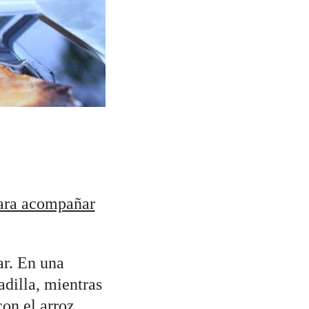
 para acompañar
ar. En una
adilla, mientras
on el arroz.