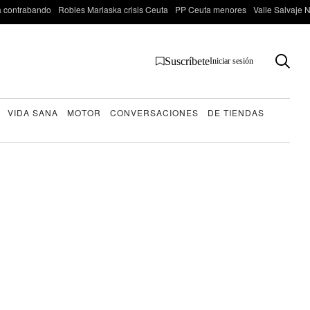
 contrabando
Robles Marlaska crisis Ceuta
PP Ceuta menores
Valle Salvaje N
Suscríbete
Iniciar sesión
VIDA SANA
MOTOR
CONVERSACIONES
DE TIENDAS