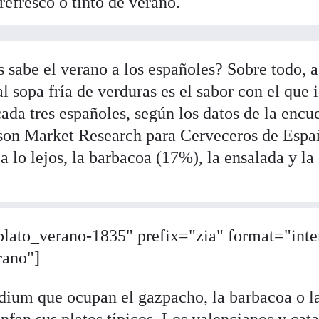
refresco o tinto de verano.
s sabe el verano a los españoles? Sobre todo, 
 sopa fría de verduras es el sabor con el que i
ada tres españoles, según los datos de la encu
son Market Research para Cerveceros de Españ
 lo lejos, la barbacoa (17%), la ensalada y la 
plato_verano-1835" prefix="zia" format="inte
rano"]
dium que ocupan el gazpacho, la barbacoa o la