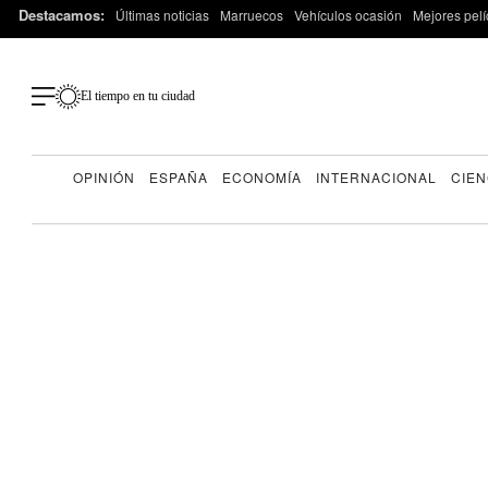
Destacamos:
Últimas noticias
Marruecos
Vehículos ocasión
Mejores pelí
El tiempo en tu ciudad
OPINIÓN
ESPAÑA
ECONOMÍA
INTERNACIONAL
CIEN