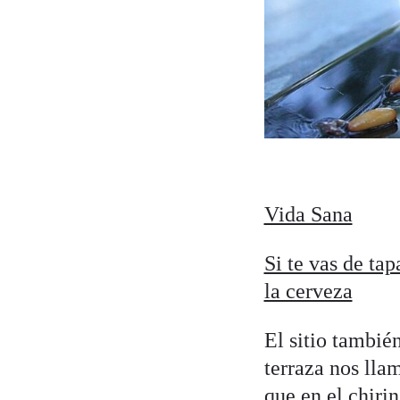
Vida Sana
Si te vas de ta
la cerveza
El sitio tambié
terraza nos llam
que en el chiri