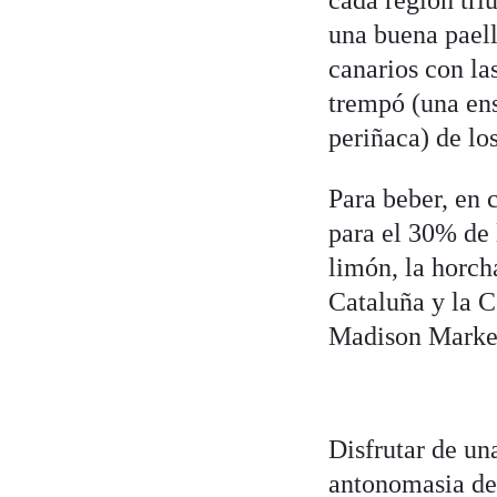
cada región triu
una buena paell
canarios con la
trempó (una ens
periñaca) de lo
Para beber, en 
para el 30% de 
limón, la horcha
Cataluña y la 
Madison Market
Disfrutar de un
antonomasia de