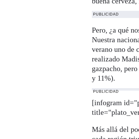
buena cerveza, 
PUBLICIDAD
Pero, ¿a qué no
Nuestra nacional
verano uno de c
realizado Madi
gazpacho, pero a
y 11%).
PUBLICIDAD
[infogram id="
title="plato_ve
Más allá del po