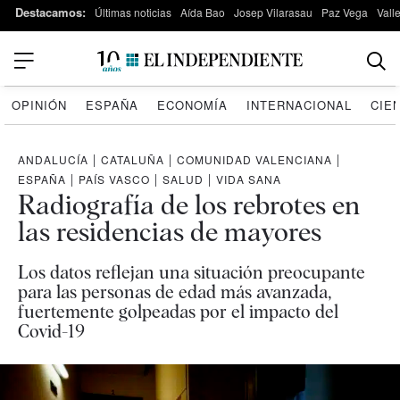
Destacamos:
Últimas noticias
Aída Bao
Josep Vilarasau
Paz Vega
Vall
OPINIÓN
ESPAÑA
ECONOMÍA
INTERNACIONAL
CIE
ANDALUCÍA
|
CATALUÑA
|
COMUNIDAD VALENCIANA
|
ESPAÑA
|
PAÍS VASCO
|
SALUD
|
VIDA SANA
Radiografía de los rebrotes en
las residencias de mayores
Los datos reflejan una situación preocupante
para las personas de edad más avanzada,
fuertemente golpeadas por el impacto del
Covid-19