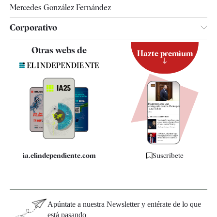
Mercedes González Fernández
Corporativo
Contacto
Otras webs de
Hazte premium
Suscripción
Newsletter
Apps
Quiénes somos
Especificaciones
ia.elindependiente.com
Suscríbete
Apúntate a nuestra Newsletter y entérate de lo que
está pasando