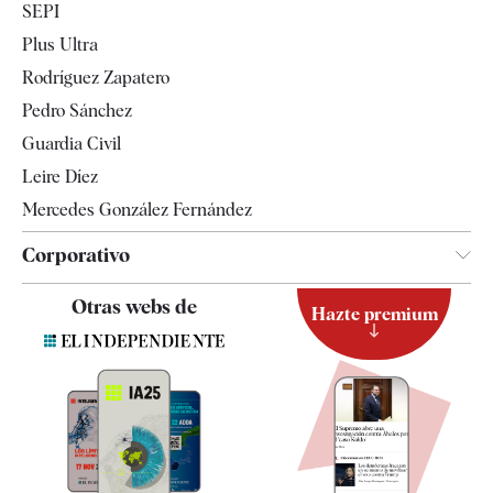
SEPI
Internacional
Plus Ultra
Gente
Rodríguez Zapatero
Televisión
Pedro Sánchez
Tendencias
Guardia Civil
Leire Díez
Mercedes González Fernández
Corporativo
Contacto
Otras webs de
Hazte premium
Suscripción
Newsletter
Apps
Quiénes somos
Especificaciones