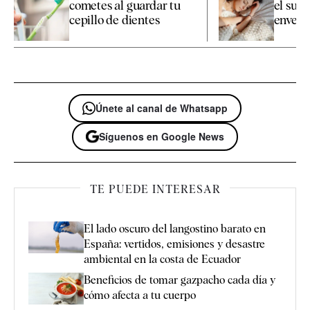
cometes al guardar tu
el sueñ
cepillo de dientes
enveje
Únete al canal de Whatsapp
Síguenos en Google News
TE PUEDE INTERESAR
El lado oscuro del langostino barato en
España: vertidos, emisiones y desastre
ambiental en la costa de Ecuador
Beneficios de tomar gazpacho cada día y
cómo afecta a tu cuerpo