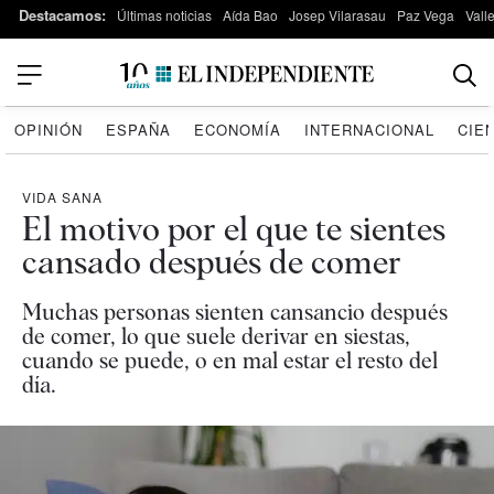
Destacamos:
Últimas noticias
Aída Bao
Josep Vilarasau
Paz Vega
Vall
OPINIÓN
ESPAÑA
ECONOMÍA
INTERNACIONAL
CIE
VIDA SANA
El motivo por el que te sientes
cansado después de comer
Muchas personas sienten cansancio después
de comer, lo que suele derivar en siestas,
cuando se puede, o en mal estar el resto del
día.